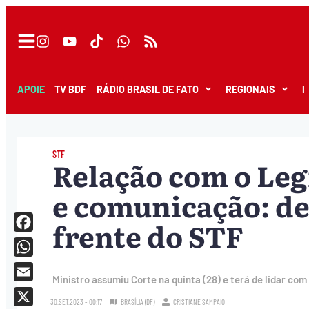
APOIE
TV BDF
RÁDIO BRASIL DE FATO
REGIONAIS
I
STF
Relação com o Leg
e comunicação: de
frente do STF
Facebook
WhatsApp
Ministro assumiu Corte na quinta (28) e terá de lidar 
Email
30.SET.2023 - 00:17
BRASÍLIA (DF)
CRISTIANE SAMPAIO