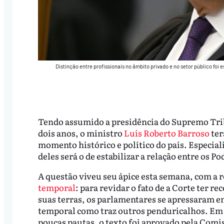
Distinção entre profissionais no âmbito privado e no setor público foi
Tendo assumido a presidência do Supremo Trib
dois anos, o ministro
Luís Roberto Barroso
ter
momento histórico e político do país. Especia
deles será o de estabilizar a relação entre os Po
A questão viveu seu ápice esta semana, com a 
temporal
: para revidar o fato de a Corte ter r
suas terras, os parlamentares se apressaram e
temporal como traz outros penduricalhos. Em 
poucas pautas, o texto foi aprovado pela Comis