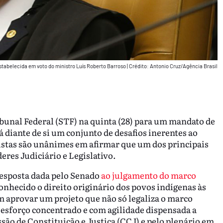
 estabelecida em voto do ministro Luís Roberto Barroso
|
Crédito: Antonio Cruz/Agência Brasil
unal Federal (STF) na quinta (28) para um mandato de
á diante de si um conjunto de desafios inerentes ao
listas são unânimes em afirmar que um dos principais
deres Judiciário e Legislativo.
resposta dada pelo Senado
ao julgamento do marco
econhecido o direito originário dos povos indígenas às
m aprovar um projeto que não só legaliza o marco
esforço concentrado e com agilidade dispensada a
são de Constituição e Justiça (CCJ) e pelo plenário em