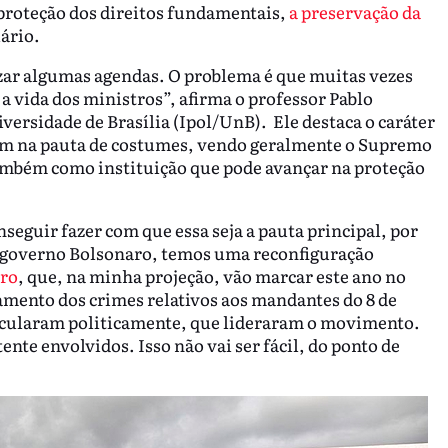
 proteção dos direitos fundamentais,
a preservação da
iário.
zar algumas agendas. O problema é que muitas vezes
a vida dos ministros”, afirma o professor Pablo
versidade de Brasília (Ipol/UnB). Ele destaca o caráter
ém na pauta de costumes, vendo geralmente o Supremo
também como instituição que pode avançar na proteção
seguir fazer com que essa seja a pauta principal, por
do governo Bolsonaro, temos uma reconfiguração
iro
, que, na minha projeção, vão marcar este ano no
amento dos crimes relativos aos mandantes do 8 de
ticularam politicamente, que lideraram o movimento.
ente envolvidos. Isso não vai ser fácil, do ponto de