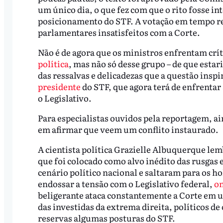
um único dia, o que fez com que o rito fosse i
posicionamento do STF. A votação em tempo rec
parlamentares insatisfeitos com a Corte.
Não é de agora que os ministros enfrentam crít
política
, mas não só desse grupo – de que esta
das ressalvas e delicadezas que a questão inspir
presidente
do STF, que agora terá de enfrentar
o Legislativo.
Para especialistas ouvidos pela reportagem, ai
em afirmar que veem um conflito instaurado.
A cientista política Grazielle Albuquerque le
que foi colocado como alvo inédito das rusgas
cenário político nacional e saltaram para os h
endossar a tensão com o Legislativo federal,
on
beligerante ataca constantemente a Corte em 
das investidas da extrema direita, políticos 
reservas algumas posturas do STF.