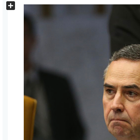
X
Share