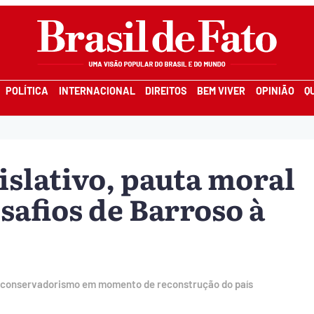
POLÍTICA
INTERNACIONAL
DIREITOS
BEM VIVER
OPINIÃO
Q
islativo, pauta moral
safios de Barroso à
com conservadorismo em momento de reconstrução do país