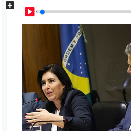
X
Share
Play