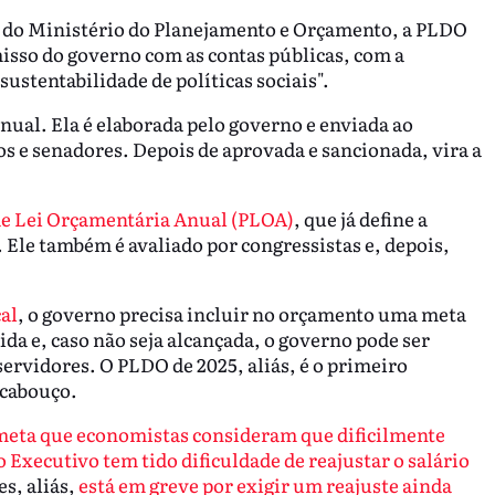
 do Ministério do Planejamento e Orçamento, a PLDO
isso do governo com as contas públicas, com a
ustentabilidade de políticas sociais".
ual. Ela é elaborada pelo governo e enviada ao
s e senadores. Depois de aprovada e sancionada, vira a
de Lei Orçamentária Anual (PLOA)
, que já define a
 Ele também é avaliado por congressistas e, depois,
al
, o governo precisa incluir no orçamento uma meta
uida e, caso não seja alcançada, o governo pode ser
 servidores. O PLDO de 2025, aliás, é o primeiro
rcabouço.
 meta que economistas consideram que dificilmente
o Executivo tem tido dificuldade de reajustar o salário
es, aliás,
está em greve por exigir um reajuste ainda