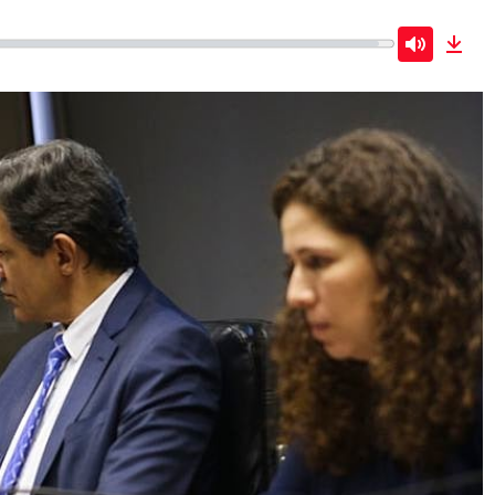
Mute
Dow