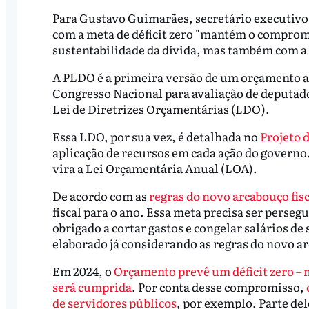
Para Gustavo Guimarães, secretário executivo
com a meta de déficit zero "mantém o comprom
sustentabilidade da dívida, mas também com a s
A PLDO é a primeira versão de um orçamento an
Congresso Nacional para avaliação de deputado
Lei de Diretrizes Orçamentárias (LDO).
Essa LDO, por sua vez, é detalhada no
Projeto 
aplicação de recursos em cada ação do governo.
vira a Lei Orçamentária Anual (LOA).
De acordo com as
regras do novo arcabouço fisc
fiscal para o ano. Essa meta precisa ser perseg
obrigado a cortar gastos e congelar salários de
elaborado já considerando as regras do novo a
Em 2024, o
Orçamento prevê um déficit zero –
será cumprida
. Por conta desse compromisso,
de servidores públicos
, por exemplo. Parte del