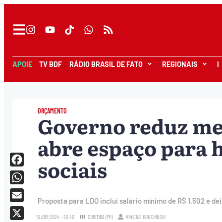
APOIE
TV BDF
RÁDIO BRASIL DE FATO
REGIONAIS
I
ORÇAMENTO
Governo reduz meta
abre espaço para
sociais
Facebook
WhatsApp
Proposta para LDO inclui salário mínimo de R$ 1.502 e de
Email
15.ABR.2024 - 20:40
CURITIBA (PR)
VINICIUS KONCHINSKI