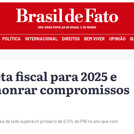
POLÍTICA
INTERNACIONAL
DIREITOS
BEM VIVER
OPINIÃO
Q
 fiscal para 2025 e
 honrar compromissos
ixa de lado superávit primário de 0,5% do PIB no ano que vem