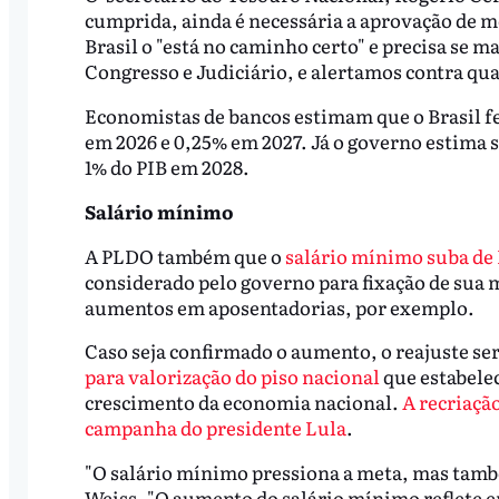
cumprida, ainda é necessária a aprovação de m
Brasil o "está no caminho certo" e precisa se 
Congresso e Judiciário, e alertamos contra qu
Economistas de bancos estimam que o Brasil fe
em 2026 e 0,25% em 2027. Já o governo estima 
1% do PIB em 2028.
Salário mínimo
A PLDO também que o
salário mínimo suba de R
considerado pelo governo para fixação de sua m
aumentos em aposentadorias, por exemplo.
Caso seja confirmado o aumento, o reajuste ser
para valorização do piso nacional
que estabelec
crescimento da economia nacional.
A recriaçã
campanha do presidente Lula
.
"O salário mínimo pressiona a meta, mas tamb
Weiss. "O aumento do salário mínimo reflete