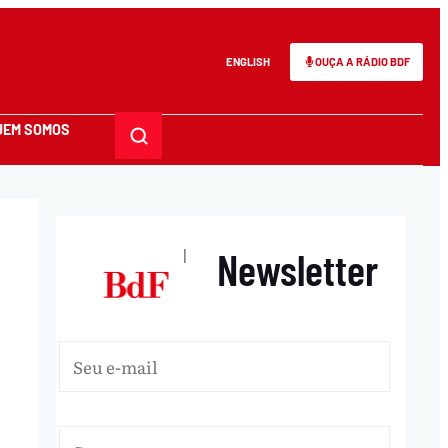
ENGLISH
OUÇA A RÁDIO BDF
UEM SOMOS
Newsletter
|