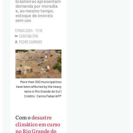
brasileiras apresentam
demanda por moradia
e, ao mesmo tempo,
estoque de imóveis
sem uso
17.MAIO.2024 - 17:16
CURITIBA (PR)
PEDRO CARRANO
More than 300 municipalities
have been affected by the heavy
rains in Rio Grande do Sul
|
Crédito: Carlos Fabal/AFP
Com o
desastre
climático em curso
no Rio Grande do