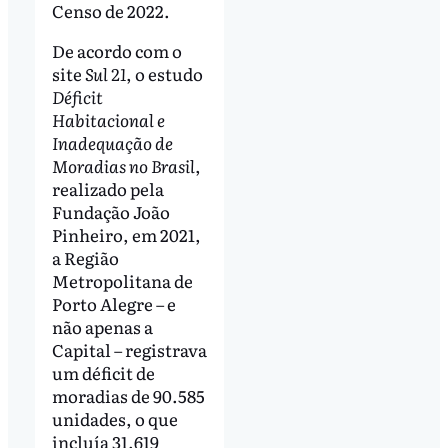
Censo de 2022.
De acordo com o
site
Sul 21
, o estudo
Déficit
Habitacional e
Inadequação de
Moradias no Brasil
,
realizado pela
Fundação João
Pinheiro, em 2021,
a Região
Metropolitana de
Porto Alegre – e
não apenas a
Capital – registrava
um déficit de
moradias de 90.585
unidades, o que
incluía 31.619