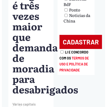
é três
BdF
Ponto
vezes
Notícias da
China
maior
que
demanda
LI E CONCORDO
de
COM OS
TERMOS DE
moradia
USO E POLÍTICA DE
PRIVACIDADE
para
desabrigados
Várias capitais