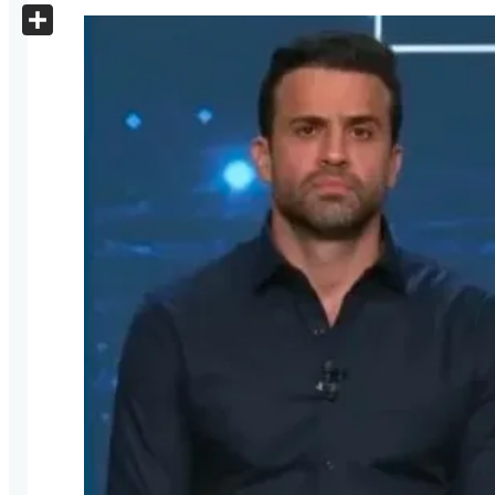
X
Share