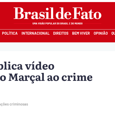
POLÍTICA
INTERNACIONAL
DIREITOS
BEM VIVER
OPINIÃO
Q
lica vídeo
o Marçal ao crime
ações criminosas