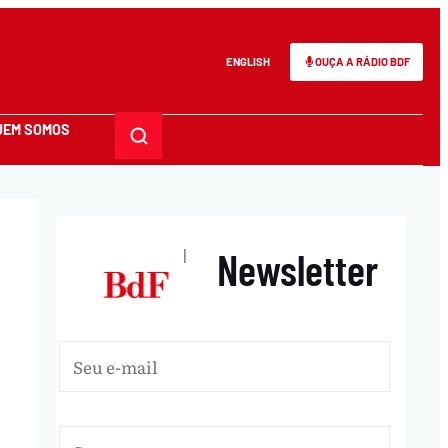
ENGLISH
OUÇA A RÁDIO BDF
UEM SOMOS
Newsletter
|