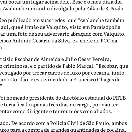
vai botar um lugar acima dele. Esse é o meu dia a dia
u Avalanche em áudio divulgado pela
Folha de S. Paulo.
ídeo publicado em suas redes, que “Avalanche também
iauí, que é irmão de Valquito, visto em Paraisópolis
ar uma foto de seu adversário abraçado com Valquito.
cisco Antonio Cesário da Silva, ex-chefe do PCC na
lo.
císio Escobar de Almeida e Júlio César Pereira,
o criminosa, e o partido de Pablo Marçal. “Escobar, que
estigado por trocar carros de luxo por cocaína, junto
como Gordão, e está vinculado a Francisco Chagas de
.”
 foi nomeado presidente do diretório estadual do PRTB
teria ficado apenas três dias no cargo, por não ter
esentar como dirigente e ter reuniões com aliados.
ado. De acordo com a Polícia Civil de São Paulo, ambos
luxo para a compra de grandes quantidades de cocaína,