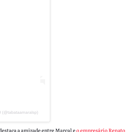
0 (@tabataamaralsp)
destaca a amizade entre Marçal e
o empresário Renato