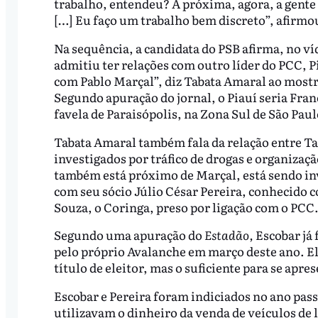
trabalho, entendeu? A próxima, agora, a gente 
[…] Eu faço um trabalho bem discreto”, afirmo
Na sequência, a candidata do PSB afirma, no v
admitiu ter relações com outro líder do PCC, P
com Pablo Marçal”, diz Tabata Amaral ao mostr
Segundo apuração do jornal, o Piauí seria Fran
favela de Paraisópolis, na Zona Sul de São Pau
Tabata Amaral também fala da relação entre Tar
investigados por tráfico de drogas e organizaçã
também está próximo de Marçal, está sendo inv
com seu sócio Júlio César Pereira, conhecido 
Souza, o Coringa, preso por ligação com o PCC
Segundo uma apuração do
Estadão,
Escobar já
pelo próprio Avalanche em março deste ano. Ele 
título de eleitor, mas o suficiente para se apr
Escobar e Pereira foram indiciados no ano pass
utilizavam o dinheiro da venda de veículos de 