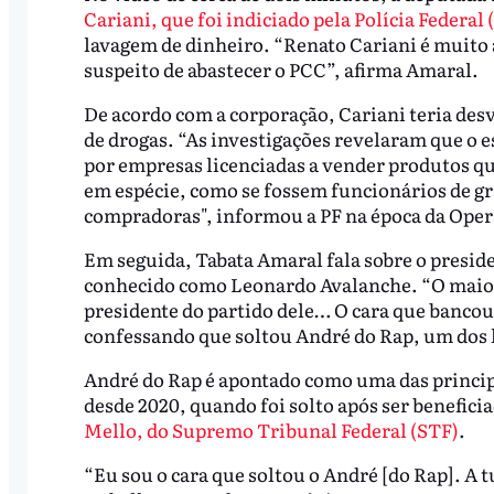
Cariani, que foi indiciado pela Polícia Federal 
lavagem de dinheiro. “Renato Cariani é muito a
suspeito de abastecer o PCC”, afirma Amaral.
De acordo com a corporação, Cariani teria des
de drogas. “As investigações revelaram que o e
por empresas licenciadas a vender produtos qu
em espécie, como se fossem funcionários de g
compradoras", informou a PF na época da Ope
Em seguida, Tabata Amaral fala sobre o presid
conhecido como Leonardo Avalanche. “O maior 
presidente do partido dele… O cara que bancou
confessando que soltou André do Rap, um dos 
André do Rap é apontado como uma das principa
desde 2020, quando foi solto após ser benefici
Mello, do Supremo Tribunal Federal (STF)
.
“Eu sou o cara que soltou o André [do Rap]. A tu