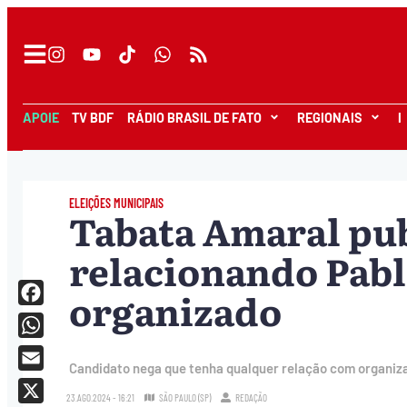
APOIE
TV BDF
RÁDIO BRASIL DE FATO
REGIONAIS
I
ELEIÇÕES MUNICIPAIS
Tabata Amaral pub
relacionando Pabl
organizado
Facebook
WhatsApp
Candidato nega que tenha qualquer relação com organiz
Email
23.AGO.2024 - 16:21
SÃO PAULO (SP)
REDAÇÃO