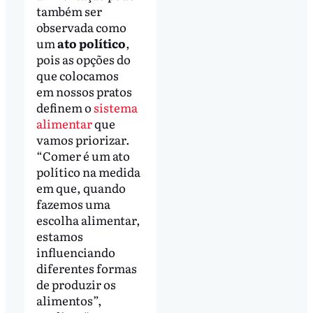
também ser
observada como
um
ato político
,
pois as opções do
que colocamos
em nossos pratos
definem o
sistema
alimentar
que
vamos priorizar.
“Comer é um ato
político na medida
em que, quando
fazemos uma
escolha alimentar,
estamos
influenciando
diferentes formas
de produzir os
alimentos”,