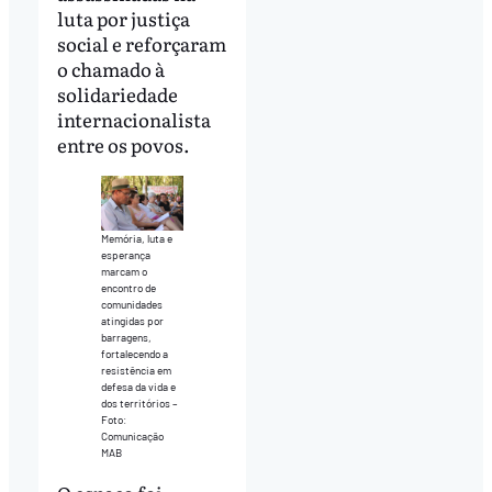
luta por justiça
social e reforçaram
o chamado à
solidariedade
internacionalista
entre os povos.
Memória, luta e
esperança
marcam o
encontro de
comunidades
atingidas por
barragens,
fortalecendo a
resistência em
defesa da vida e
dos territórios –
Foto:
Comunicação
MAB