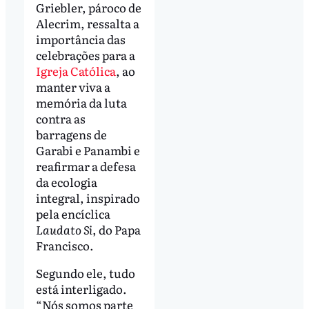
Griebler, pároco de
Alecrim, ressalta a
importância das
celebrações para a
Igreja Católica
, ao
manter viva a
memória da luta
contra as
barragens de
Garabi e Panambi e
reafirmar a defesa
da ecologia
integral, inspirado
pela encíclica
Laudato Si
, do Papa
Francisco.
Segundo ele, tudo
está interligado.
“Nós somos parte