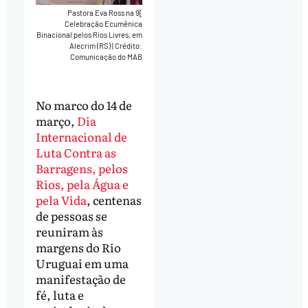
Pastora Eva Ross na 9[
Celebração Ecumênica
Binacional pelos Rios Livres, em
Alecrim (RS)
|
Crédito:
Comunicação do MAB
No marco do 14 de
março,
Dia
Internacional de
Luta Contra as
Barragens, pelos
Rios, pela Água e
pela Vida
, centenas
de pessoas se
reuniram às
margens do Rio
Uruguai em uma
manifestação de
fé, luta e