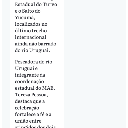
Estadual do Turvo
e o Salto do
Yucumã,
localizados no
último trecho
internacional
ainda não barrado
do rio Uruguai.
Pescadora do rio
Uruguai e
integrante da
coordenação
estadual do MAB,
Tereza Pessoa,
destaca que a
celebração
fortalece a fé e a
união entre
atingidos dos dois