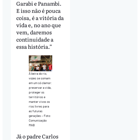
Garabi e Panambi.
E isso não é pouca
coisa, é a vitória da
vida e, no ano que
vem, daremos
continuidade a
essa história.”
À beira do rio,
vozes se somam
em um só clamor:
preservar a vida,
proteger os
territórios e
manter vivos os
rios livres para
as futuras
gerações – Foto:
Comunicação
MAB
Já o padre Carlos