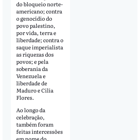
do bloqueio norte-
americano; contra
o genocídio do
povo palestino,
por vida, terra e
liberdade; contra o
saque imperialista
as riquezas dos
povos; e pela
soberania da
Venezuela e
liberdade de
Maduro e Cilia
Flores.
Ao longo da
celebração,
também foram
feitas intercessões
em nome do