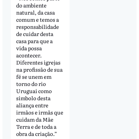
do ambiente
natural, da casa
comum e temos a
responsabilidade
de cuidar desta
casa para que a
vida possa
acontecer.
Diferentes igrejas
na profissão de sua
fé se unem em
torno do rio
Uruguai como
símbolo desta
aliança entre
irmãos e irmãs que
cuidam da Mãe
Terra e de toda a
obra da criação.”