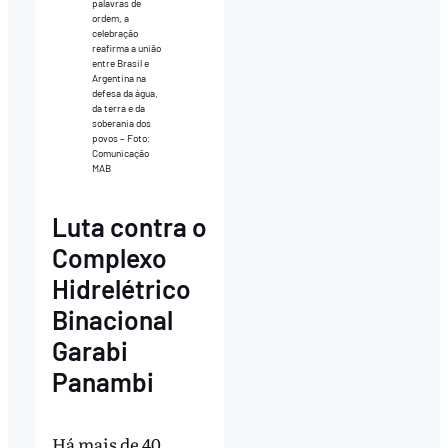
palavras de
ordem, a
celebração
reafirma a união
entre Brasil e
Argentina na
defesa da água,
da terra e da
soberania dos
povos – Foto:
Comunicação
MAB
Luta contra o
Complexo
Hidrelétrico
Binacional
Garabi
Panambi
Há mais de 40