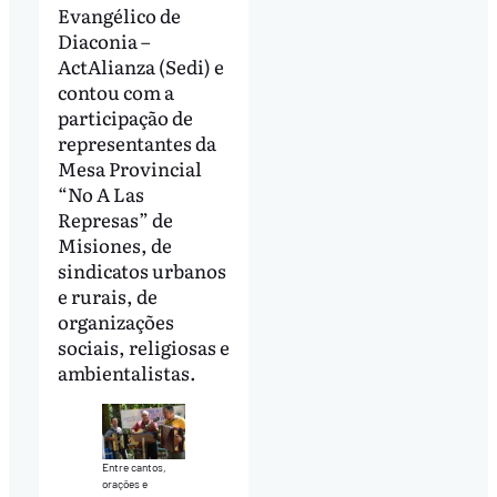
Evangélico de
Diaconia –
ActAlianza (Sedi) e
contou com a
participação de
representantes da
Mesa Provincial
“No A Las
Represas” de
Misiones, de
sindicatos urbanos
e rurais, de
organizações
sociais, religiosas e
ambientalistas.
Entre cantos,
orações e