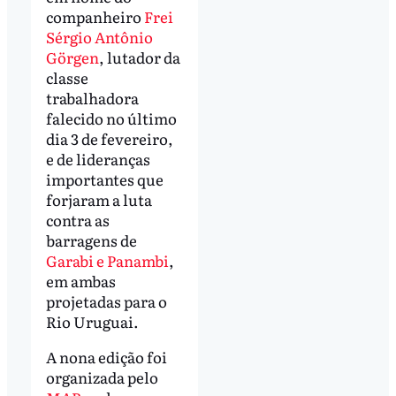
companheiro
Frei
Sérgio Antônio
Görgen
, lutador da
classe
trabalhadora
falecido no último
dia 3 de fevereiro,
e de lideranças
importantes que
forjaram a luta
contra as
barragens de
Garabi e Panambi
,
em ambas
projetadas para o
Rio Uruguai.
A nona edição foi
organizada pelo