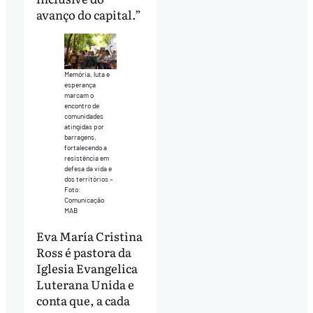
avanço do capital.”
Memória, luta e
esperança
marcam o
encontro de
comunidades
atingidas por
barragens,
fortalecendo a
resistência em
defesa da vida e
dos territórios –
Foto:
Comunicação
MAB
Eva María Cristina
Ross é pastora da
Iglesia Evangelica
Luterana Unida e
conta que, a cada