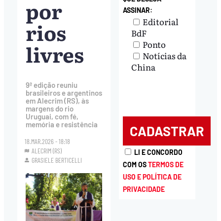
por
ASSINAR:
Editorial
rios
BdF
Ponto
livres
Notícias da
China
9ª edição reuniu
brasileiros e argentinos
em Alecrim (RS), às
margens do rio
Uruguai, com fé,
memória e resistência
18.MAR.2026 - 18:18
ALECRIM (RS)
LI E CONCORDO
GRASIELE BERTICELLI
COM OS
TERMOS DE
USO E POLÍTICA DE
PRIVACIDADE