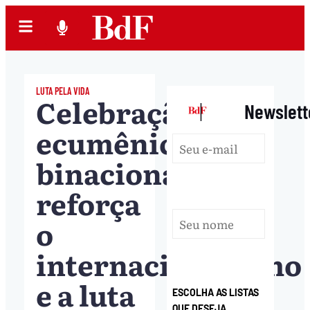
LUTA PELA VIDA
Celebração
|
Newslett
ecumênica
binacional
reforça
o
internacionalismo
e a luta
ESCOLHA AS LISTAS
QUE DESEJA