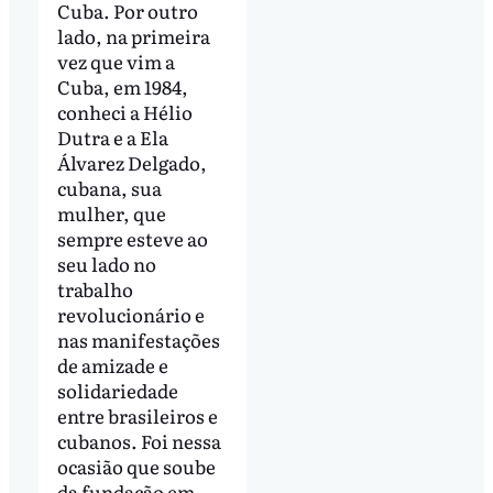
Cuba. Por outro
lado, na primeira
vez que vim a
Cuba, em 1984,
conheci a Hélio
Dutra e a Ela
Álvarez Delgado,
cubana, sua
mulher, que
sempre esteve ao
seu lado no
trabalho
revolucionário e
nas manifestações
de amizade e
solidariedade
entre brasileiros e
cubanos. Foi nessa
ocasião que soube
da fundação em