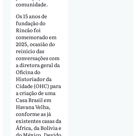
comunidade.
Os 15 anos de
fundação do
Rincão foi
comemorado em
2025, ocasião do
reinício das
conversações com
a diretora geral da
Oficina do
Historiador da
Cidade (OHC) para
a criação de uma
Casa Brasil em
Havana Velha,
conforme as já
existentes casas da
África, da Bolívia e
do México. Devido