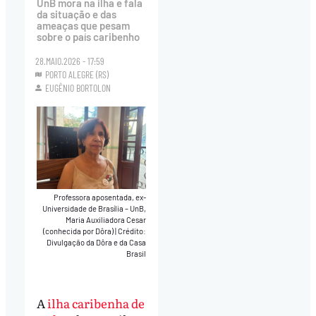
UnB mora na ilha e fala
da situação e das
ameaças que pesam
sobre o país caribenho
28.MAIO.2026 - 17:59
PORTO ALEGRE (RS)
EUGÊNIO BORTOLON
Professora aposentada, ex-
Universidade de Brasília – UnB,
Maria Auxiliadora Cesar
(conhecida por Dôra)
|
Crédito:
Divulgação da Dôra e da Casa
Brasil
A
ilha caribenha de