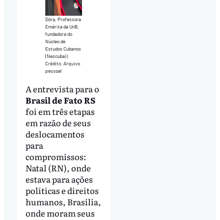
Dôra, Professora
Emérita da UnB,
fundadora do
Núcleo de
Estudos Cubanos
(Nescuba) |
Crédito: Arquivo
pessoal
A entrevista para o
Brasil de Fato
RS
foi em três etapas
em razão de seus
deslocamentos
para
compromissos:
Natal (RN), onde
estava para ações
políticas e direitos
humanos, Brasília,
onde moram seus