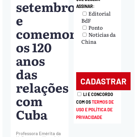
setembro
ASSINAR:
Editorial
e
BdF
Ponto
comemora
Notícias da
os 120
China
anos
das
relações
com
LI E CONCORDO
COM OS
TERMOS DE
Cuba
USO E POLÍTICA DE
PRIVACIDADE
Professora Emérita da