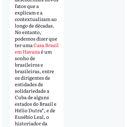
fatos que a
explicam e a
contextualizam ao
longo de décadas.
No entanto,
podemos dizer que
ter uma
Casa Brasil
em Havana
é um
sonho de
brasileiros e
brasileiras, entre
os dirigentes de
entidades de
solidariedade a
Cuba de alguns
estados do Brasil e
Hélio Dutra*, e de
Eusébio Leal, o
historiador da