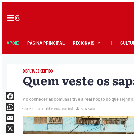
APOIE
PÁGINA PRINCIPAL
REGIONAIS
|
CULTU
DISPUTA DE SENTIDO
Quem veste os sap
Ao conhecer as comunas tive a real noção do que signific
Facebook
3.JUN.2026 - 10:51
PORTO ALEGRE (RS)
KATIA MARKO
WhatsApp
Email