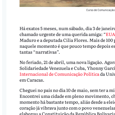
Curso de Comunicação P
Há exatos 5 meses, num sábado, dia 3 de janei
chamado urgente de uma querida amiga: “
EUA 
Maduro e a deputada Cília Flores. Mais de 100 
naquele momento é que pouco tempo depois esta
tantas “narrativas”.
No feriado, 21 de abril, uma nova ligação. A
Solidariedade Venezuela e Cuba, Yhonny Garci
Internacional de Comunicação Política
da Uni
em Caracas.
Cheguei no país no dia 10 de maio, sem ter a m
Encontrei uma cidade em pleno movimento, che
momento há bastante tempo, aliás desde a ele
coração já vibrava junto com o povo venezuela
elaborou a Constituição da República Bolivaria