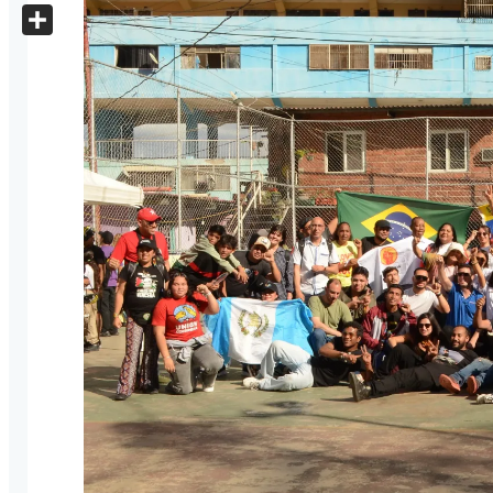
X
Share