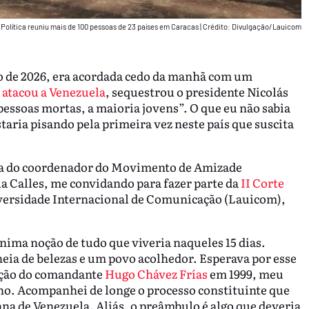
olítica reuniu mais de 100 pessoas de 23 países em Caracas
|
Crédito: Divulgação/Lauicom
ro de 2026, era acordada cedo da manhã com um
atacou a Venezuela
, sequestrou o presidente Nicolás
pessoas mortas, a maioria jovens”. O que eu não sabia
ria pisando pela primeira vez neste país que suscita
gora do coordenador do Movimento de Amizade
a Calles, me convidando para fazer parte da
II Corte
versidade Internacional de Comunicação (Lauicom),
ínima noção de tudo que viveria naqueles 15 dias.
ia de belezas e um povo acolhedor. Esperava por esse
ição do comandante
Hugo Chávez Frías
em 1999, meu
no. Acompanhei de longe o processo constituinte que
na de Venezuela. Aliás, o preâmbulo é algo que deveria