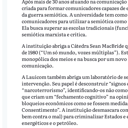
Após mais de 30 anos atuando na comunicação 
criada para formar comunicadores capazes de 
da guerra semiótica. A universidade tem como o
comunicadores para utilizar a semiótica como 
Ela busca superar as escolas tradicionais (fun
semiótica marxista e crítica.
A instituição abriga a Cátedra Sean MacBride q
de 1980 (“Um só mundo, vozes múltiplas”). Est
monopólica dos meios e na busca por um novo
comunicação.
A Lauicom também abriga um laboratório de se
intervenção. Seu papel é desconstruir “signos
“narcoterrorismo”, identificando-os não como 
que criam um “fechamento cognitivo” na opiniã
bloqueios econômicos como se fossem medidas
Consentimento”. A instituição desmascara com
bem contra o mal) para criminalizar Estados e 
energéticos e o petróleo.