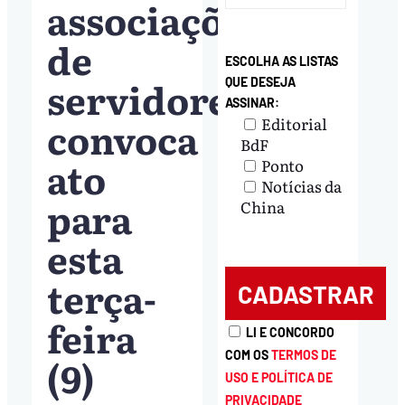
associações
de
ESCOLHA AS LISTAS
servidores
QUE DESEJA
ASSINAR:
convoca
Editorial
BdF
ato
Ponto
Notícias da
para
China
esta
terça-
feira
LI E CONCORDO
COM OS
TERMOS DE
(9)
USO E POLÍTICA DE
PRIVACIDADE