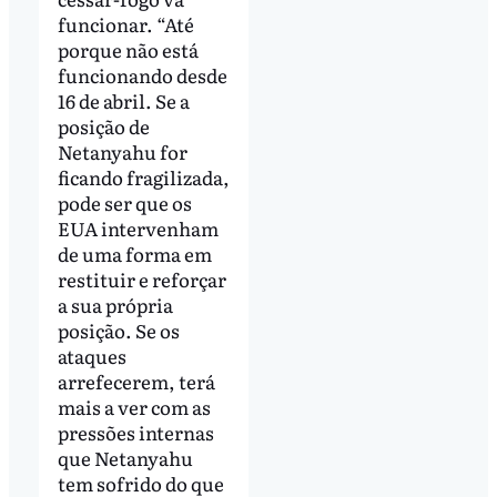
funcionar. “Até
porque não está
funcionando desde
16 de abril. Se a
posição de
Netanyahu for
ficando fragilizada,
pode ser que os
EUA intervenham
de uma forma em
restituir e reforçar
a sua própria
posição. Se os
ataques
arrefecerem, terá
mais a ver com as
pressões internas
que Netanyahu
tem sofrido do que