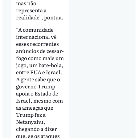
mas não
representa a
realidade”, pontua.
“A comunidade
internacional vê
esses recorrentes
anúncios de cessar-
fogo como mais um
jogo, um bate-bola,
entre EUA e Israel.
A gente sabe que o
governo Trump
apoia o Estado de
Israel, mesmo com
as ameaças que
Trump fez a
Netanyahu,
chegando a dizer
que, se os ataques