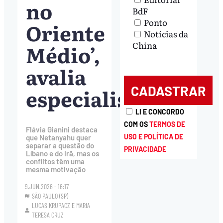
no
BdF
Ponto
Oriente
Notícias da
China
Médio’,
avalia
especialista
LI E CONCORDO
COM OS
TERMOS DE
Flávia Gianini destaca
USO E POLÍTICA DE
que Netanyahu quer
separar a questão do
PRIVACIDADE
Líbano e do Irã, mas os
conflitos têm uma
mesma motivação
9.JUN.2026 - 16:17
SÃO PAULO (SP)
LUCAS KRUPACZ
E
MARIA
TERESA CRUZ