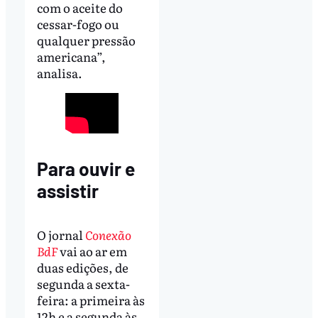
com o aceite do
cessar-fogo ou
qualquer pressão
americana”,
analisa.
Para ouvir e
assistir
O jornal
Conexão
BdF
vai ao ar em
duas edições, de
segunda a sexta-
feira: a primeira às
12h e a segunda às