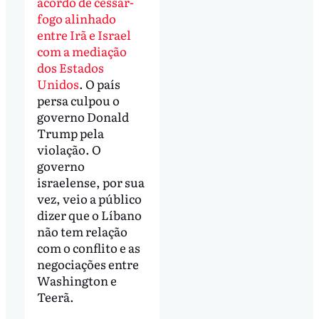
acordo de cessar-
fogo alinhado
entre Irã e Israel
com a mediação
dos Estados
Unidos
. O país
persa culpou o
governo Donald
Trump pela
violação. O
governo
israelense, por sua
vez, veio a público
dizer que o Líbano
não tem relação
com o conflito e as
negociações entre
Washington e
Teerã.