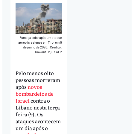
Fumaça sobe após um ataque
aéreo israelense em Tiro, em 9
de junho de 2026.
|
Crédito:
Kawant Haju / AFP
Pelo menos oito
pessoas morreram
após
novos
bombardeios de
Israel
contra o
Líbano nesta terça-
feira (9). Os
ataques acontecem
um dia após o