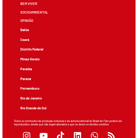
BEM VIVER
SOCIOAMBIENTAL
OPINIÃO
Bahia
Ceará
Distrito Federal
Minas Gerais
Paraíba
Paraná
Pernambuco
Rio de Janeiro
Rio Grande do Sul
Todos os conteúdos de produção exclusiva e de autoria editorial do Brasil de Fato podem ser
reproduzidos, desde que não sejam alterados e que se deem os devidos créditos.