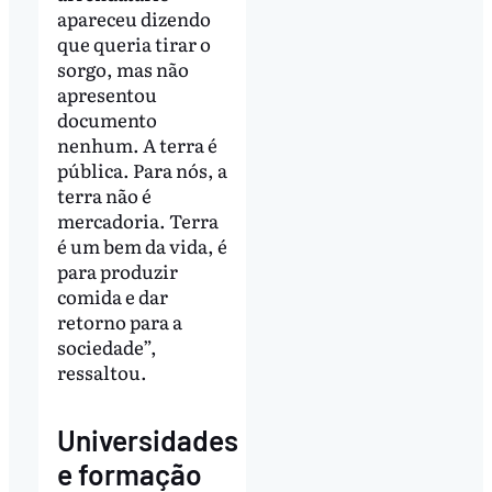
apareceu dizendo
que queria tirar o
sorgo, mas não
apresentou
documento
nenhum. A terra é
pública. Para nós, a
terra não é
mercadoria. Terra
é um bem da vida, é
para produzir
comida e dar
retorno para a
sociedade”,
ressaltou.
Universidades
e formação