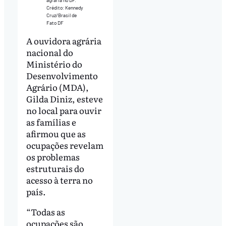
Crédito: Kennedy
Cruz/Brasil de
Fato DF
A ouvidora agrária
nacional do
Ministério do
Desenvolvimento
Agrário (MDA),
Gilda Diniz, esteve
no local para ouvir
as famílias e
afirmou que as
ocupações revelam
os problemas
estruturais do
acesso à terra no
país.
“Todas as
ocupações são