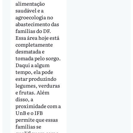
alimentação
saudável e a
agroecologia no
abastecimento das
famílias do DF.
Essa área hoje está
completamente
desmatada e
tomada pelo sorgo.
Daqui a algum
tempo, ela pode
estar produzindo
legumes, verduras
e frutas. Além
disso, a
proximidade com a
UnB e o IFB
permite que essas
famílias se