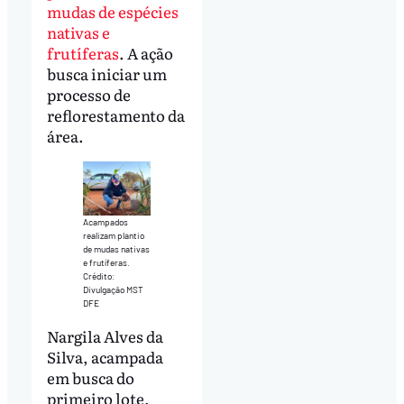
mudas de espécies
nativas e
frutíferas
. A ação
busca iniciar um
processo de
reflorestamento da
área.
Acampados
realizam plantio
de mudas nativas
e frutíferas.
Crédito:
Divulgação MST
DFE
Nargila Alves da
Silva, acampada
em busca do
primeiro lote,