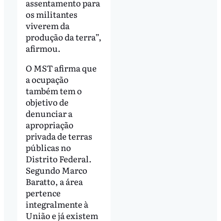
assentamento para
os militantes
viverem da
produção da terra”,
afirmou.
O MST afirma que
a ocupação
também tem o
objetivo de
denunciar a
apropriação
privada de terras
públicas no
Distrito Federal.
Segundo Marco
Baratto, a área
pertence
integralmente à
União e já existem