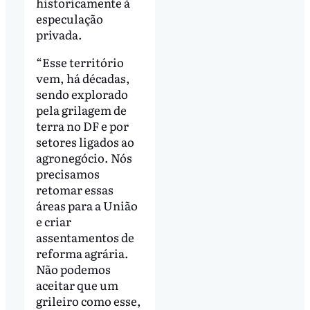
historicamente à
especulação
privada.
“Esse território
vem, há décadas,
sendo explorado
pela grilagem de
terra no DF e por
setores ligados ao
agronegócio. Nós
precisamos
retomar essas
áreas para a União
e criar
assentamentos de
reforma agrária.
Não podemos
aceitar que um
grileiro como esse,