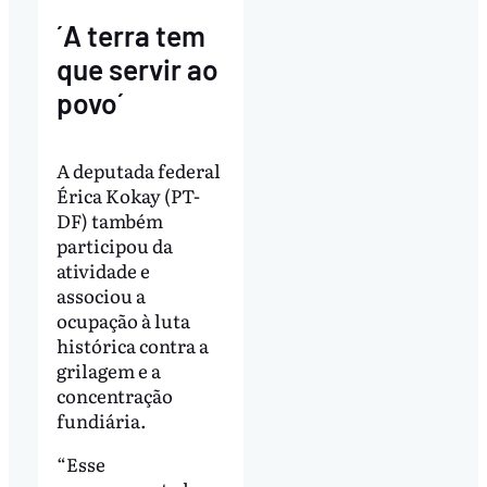
´A terra tem
que servir ao
povo´
A deputada federal
Érica Kokay (PT-
DF) também
participou da
atividade e
associou a
ocupação à luta
histórica contra a
grilagem e a
concentração
fundiária.
“Esse