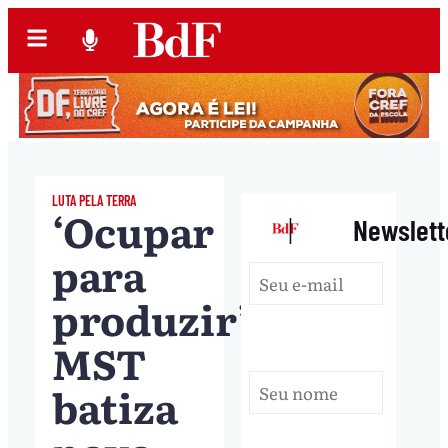
LUTA PELA TERRA
‘Ocupar
|
Newslett
para
produzir’:
MST
batiza