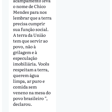
acampamento leva
o nome de Chico
Mendes para nos
lembrar que a terra
precisa cumprir
sua função social.
A terra da União
tem que servir ao
povo, não à
grilagem e à
especulação
imobiliária. Vocês
respeitam a terra,
querem água
limpa, ar puro e
comida sem
veneno na mesa do
povo brasileiro ”,
declarou.