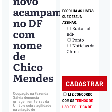
novo
acampamento
ESCOLHA AS LISTAS
QUE DESEJA
no DF
ASSINAR:
Editorial
com
BdF
Ponto
nome
Notícias da
de
China
Chico
Mendes
Ocupação na Fazenda
LI E CONCORDO
Sálvia denuncia
COM OS
TERMOS DE
grilagem em terras da
União e cobra agilidade
USO E POLÍTICA DE
na criação de