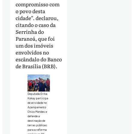
compromisso com
o povo desta
cidade”. declarou,
citando o caso da
Serrinha do
Paranoá, que foi
um dos imóveis
envolvidos no
escândalo do Banco
de Brasília (BRB).
Deputada Erika
Kokay participa
de atividade no
Acampamento
Chico Mendes e
defende a
destinação de
terras públicas
para a reforma
agrária no DF.