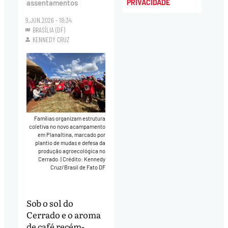
PRIVACIDADE
assentamentos
9.JUN.2026 - 18:34
BRASÍLIA (DF)
KENNEDY CRUZ
Famílias organizam estrutura
coletiva no novo acampamento
em Planaltina, marcado por
plantio de mudas e defesa da
produção agroecológica no
Cerrado.
|
Crédito: Kennedy
Cruz/Brasil de Fato DF
Sob o sol do
Cerrado e o aroma
de café recém-