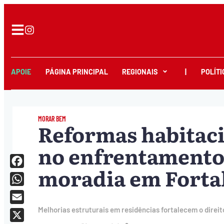
APOIE
PÁGINA PRINCIPAL
REGIONAIS
|
POLÍTI
MORAR BEM
Reformas habitac
no enfrentamento 
moradia em Forta
Facebook
WhatsApp
Email
Melhorias estruturais em residências fortalecem o direi