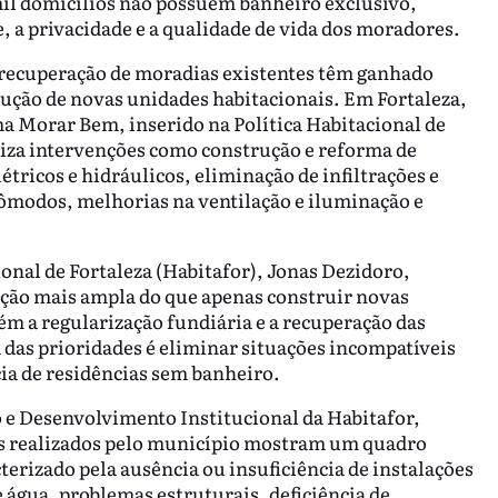
mil domicílios não possuem banheiro exclusivo,
a privacidade e a qualidade de vida dos moradores.
 à recuperação de moradias existentes têm ganhado
ução de novas unidades habitacionais. Em Fortaleza,
a Morar Bem, inserido na Política Habitacional de
aliza intervenções como construção e reforma de
tricos e hidráulicos, eliminação de infiltrações e
cômodos, melhorias na ventilação e iluminação e
onal de Fortaleza (Habitafor), Jonas Dezidoro,
uação mais ampla do que apenas construir novas
ém a regularização fundiária e a recuperação das
 das prioridades é eliminar situações incompatíveis
cia de residências sem banheiro.
 e Desenvolvimento Institucional da Habitafor,
os realizados pelo município mostram um quadro
terizado pela ausência ou insuficiência de instalações
água, problemas estruturais, deficiência de