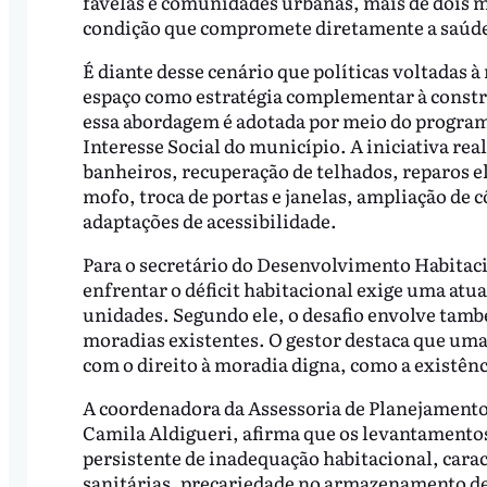
favelas e comunidades urbanas, mais de dois 
condição que compromete diretamente a saúde, 
É diante desse cenário que políticas voltadas
espaço como estratégia complementar à constr
essa abordagem é adotada por meio do program
Interesse Social do município. A iniciativa re
banheiros, recuperação de telhados, reparos elé
mofo, troca de portas e janelas, ampliação de 
adaptações de acessibilidade.
Para o secretário do Desenvolvimento Habitaci
enfrentar o déficit habitacional exige uma at
unidades. Segundo ele, o desafio envolve tamb
moradias existentes. O gestor destaca que uma
com o direito à moradia digna, como a existên
A coordenadora da Assessoria de Planejamento
Camila Aldigueri, afirma que os levantament
persistente de inadequação habitacional, carac
sanitárias, precariedade no armazenamento de 