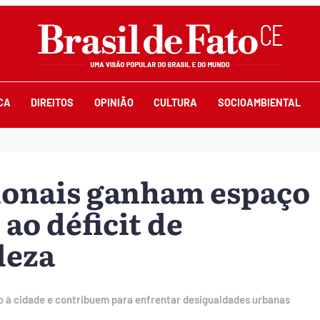
CA
DIREITOS
OPINIÃO
CULTURA
SOCIOAMBIENTAL
ionais ganham espaço
ao déficit de
leza
to à cidade e contribuem para enfrentar desigualdades urbanas