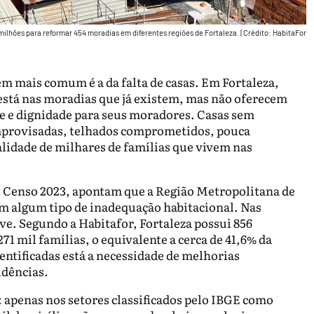
ilhões para reformar 454 moradias em diferentes regiões de Fortaleza.
|
Crédito: HabitaFor
em mais comum é a da falta de casas. Em Fortaleza,
está nas moradias que já existem, mas não oferecem
e e dignidade para seus moradores. Casas sem
 improvisadas, telhados comprometidos, pouca
ealidade de milhares de famílias que vivem nas
 Censo 2023, apontam que a Região Metropolitana de
om algum tipo de inadequação habitacional. Nas
ve. Segundo a Habitafor, Fortaleza possui 856
1 mil famílias, o equivalente a cerca de 41,6% da
ntificadas está a necessidade de melhorias
idências.
 apenas nos setores classificados pelo IBGE como