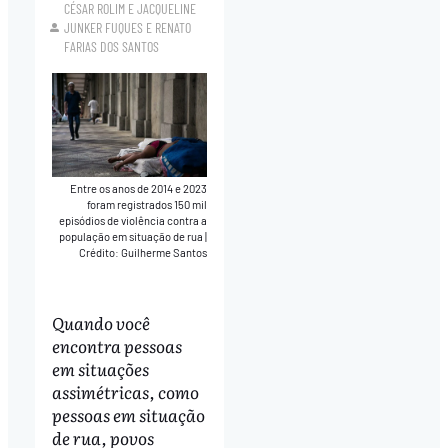
CÉSAR ROLIM
E
JACQUELINE
JUNKER FUQUES
E
RENATO
FARIAS DOS SANTOS
Entre os anos de 2014 e 2023
foram registrados 150 mil
episódios de violência contra a
população em situação de rua
|
Crédito: Guilherme Santos
Quando você
encontra pessoas
em situações
assimétricas, como
pessoas em situação
de rua, povos