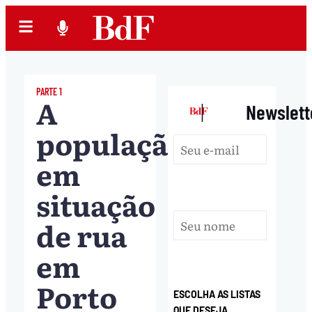
PARTE 1
A
|
Newslett
população
em
situação
de rua
em
Porto
ESCOLHA AS LISTAS
QUE DESEJA