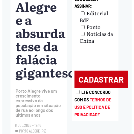
Alegre
ASSINAR:
Editorial
e a
BdF
Ponto
absurda
Notícias da
tese da
China
falácia
gigantesca
Porto Alegre vive um
LI E CONCORDO
crescimento
COM OS
TERMOS DE
expressivo da
população em situação
USO E POLÍTICA DE
de rua ao longo dos
PRIVACIDADE
últimos anos
8.JUL.2026 - 12:16
PORTO ALEGRE (RS)