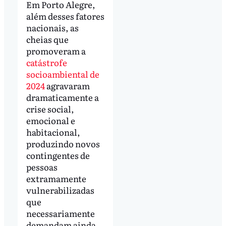
Em Porto Alegre,
além desses fatores
nacionais, as
cheias que
promoveram a
catástrofe
socioambiental de
2024
agravaram
dramaticamente a
crise social,
emocional e
habitacional,
produzindo novos
contingentes de
pessoas
extramamente
vulnerabilizadas
que
necessariamente
demandam ainda