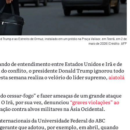
d Trump e ao Estreito de Ormuz, instalado em um prédio na Praça Valiasr, em Teerã, em 2 de
maio de 2026
|
Crédito: AFP
do de entendimento entre Estados Unidos e Irã e de
 do conflito, o presidente Donald Trump ignorou todo
nesta semana realiza o velório do líder supremo,
aiatolá
 do cessar-fogo” e fazer ameaças de um grande ataque
. O Irã, por sua vez, denunciou
“graves violações” ao
ção contra alvos militares na Ásia Ocidental.
nternacionais da Universidade Federal do ABC
gerante que adotou, por exemplo, em abril, quando