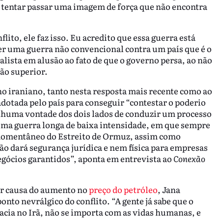
a tentar passar uma imagem de força que não encontra
lito, ele faz isso. Eu acredito que essa guerra está
er uma guerra não convencional contra um país que é o
alista em alusão ao fato de que o governo persa, ao não
ão superior.
no iraniano, tanto nesta resposta mais recente como ao
 adotada pelo país para conseguir “contestar o poderio
enhuma vontade dos dois lados de conduzir um processo
uma guerra longa de baixa intensidade, em que sempre
omentâneo do Estreito de Ormuz, assim como
ão dará segurança jurídica e nem física para empresas
egócios garantidos”, aponta em entrevista ao
Conexão
or causa do aumento no
preço do petróleo
, Jana
nto nevrálgico do conflito. “A gente já sabe que o
ia no Irã, não se importa com as vidas humanas, e