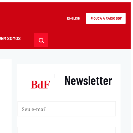
ENGLISH
OUÇA A RÁDIO BDF
UEM SOMOS
Newsletter
|