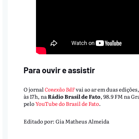
Para ouvir e assistir
O jornal
Conexão BdF
vai ao ar em duas edições,
às 17h, na
Rádio Brasil de Fato
, 98.9 FM na G
pelo
YouTube do Brasil de Fato
.
Editado por:
Gia Matheus Almeida