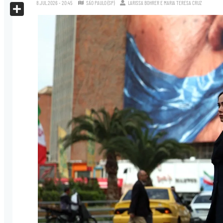
X
8.JUL.2026 - 20:45
SÃO PAULO (SP)
LARISSA BOHRER
E
MARIA TERESA CRUZ
Share