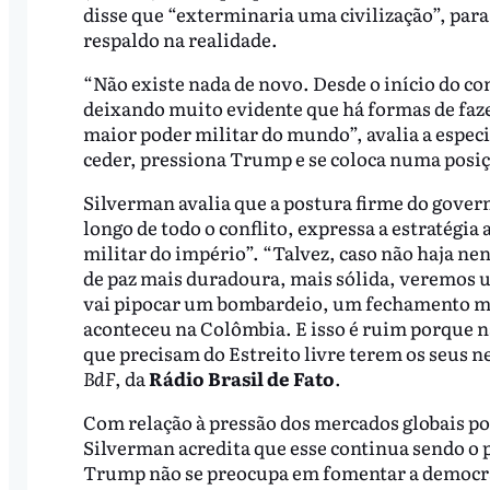
disse que “exterminaria uma civilização”, par
respaldo na realidade.
“Não existe nada de novo. Desde o início do conf
deixando muito evidente que há formas de faz
maior poder militar do mundo”, avalia a especi
ceder, pressiona Trump e se coloca numa posiç
Silverman avalia que a postura firme do gover
longo de todo o conflito, expressa a estratégia
militar do império”. “Talvez, caso não haja n
de paz mais duradoura, mais sólida, veremos 
vai pipocar um bombardeio, um fechamento m
aconteceu na Colômbia. E isso é ruim porque n
que precisam do Estreito livre terem os seus n
BdF
, da
Rádio Brasil de Fato
.
Com relação à pressão dos mercados globais p
Silverman acredita que esse continua sendo o po
Trump não se preocupa em fomentar a democrac