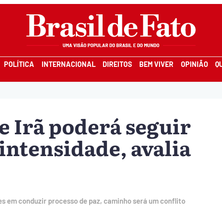
POLÍTICA
INTERNACIONAL
DIREITOS
BEM VIVER
OPINIÃO
Q
e Irã poderá seguir
intensidade, avalia
s em conduzir processo de paz, caminho será um conflito