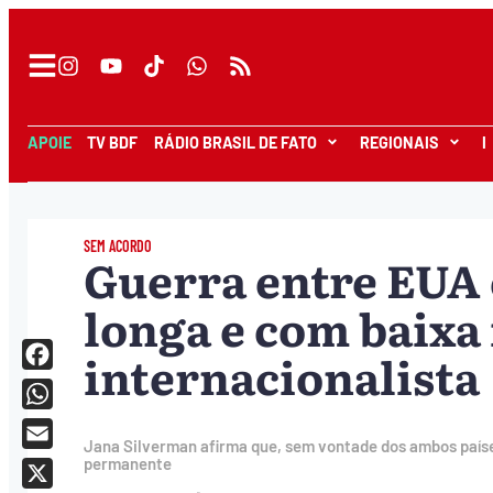
APOIE
TV BDF
RÁDIO BRASIL DE FATO
REGIONAIS
I
SEM ACORDO
Guerra entre EUA 
longa e com baixa 
internacionalista
Facebook
WhatsApp
Jana Silverman afirma que, sem vontade dos ambos paíse
Email
permanente