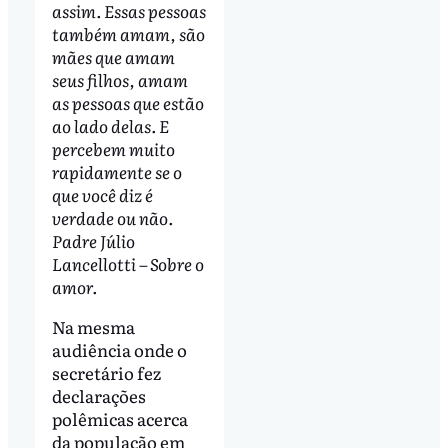
assim. Essas pessoas
também amam, são
mães que amam
seus filhos, amam
as pessoas que estão
ao lado delas. E
percebem muito
rapidamente se o
que você diz é
verdade ou não.
Padre Júlio
Lancellotti – Sobre o
amor.
Na mesma
audiência onde o
secretário fez
declarações
polêmicas acerca
da população em