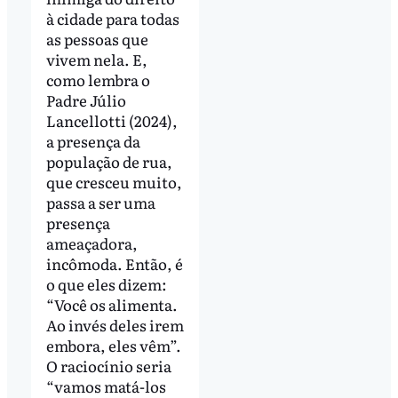
à cidade para todas
as pessoas que
vivem nela. E,
como lembra o
Padre Júlio
Lancellotti (2024),
a presença da
população de rua,
que cresceu muito,
passa a ser uma
presença
ameaçadora,
incômoda. Então, é
o que eles dizem:
“Você os alimenta.
Ao invés deles irem
embora, eles vêm”.
O raciocínio seria
“vamos matá-los