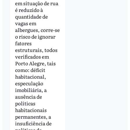
em situação de rua
é reduzido à
quantidade de
vagas em
albergues, corre-se
o risco de ignorar
fatores
estruturais, todos
verificados em
Porto Alegre, tais
como: déficit
habitacional,
especulação
imobiliária, a
ausência de
políticas
habitacionais
permanentes, a
insuficiência de
políticas de