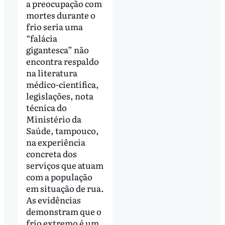
a preocupação com
mortes durante o
frio seria uma
“falácia
gigantesca” não
encontra respaldo
na literatura
médico-científica,
legislações, nota
técnica do
Ministério da
Saúde, tampouco,
na experiência
concreta dos
serviços que atuam
com a população
em situação de rua.
As evidências
demonstram que o
frio extremo é um