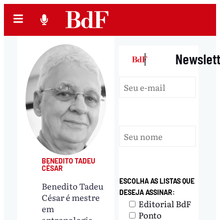
|
Newslet
BENEDITO TADEU
CÉSAR
ESCOLHA AS LISTAS QUE
Benedito Tadeu
DESEJA ASSINAR:
César é mestre
Editorial BdF
em
Ponto
antropologia