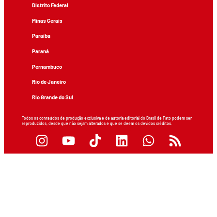
Distrito Federal
Minas Gerais
Paraíba
Paraná
Pernambuco
Rio de Janeiro
Rio Grande do Sul
Todos os conteúdos de produção exclusiva e de autoria editorial do Brasil de Fato podem ser
reproduzidos, desde que não sejam alterados e que se deem os devidos créditos.