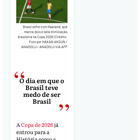
Brasil sofre com Haaland, que
marca dois e sela eliminação
brasileira na Copa 2026
|
Crédito:
Foto por HAKAN AKGUN /
ANADOLU / ANADOLU VIA AFP
O dia em que o
Brasil teve
medo de ser
Brasil
A
Copa de 2026
já
entrou para a
História como a