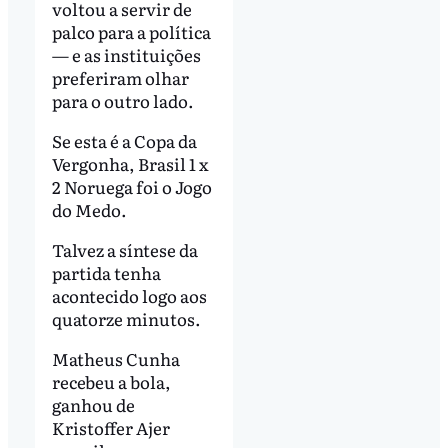
voltou a servir de
palco para a política
— e as instituições
preferiram olhar
para o outro lado.
Se esta é a Copa da
Vergonha, Brasil 1 x
2 Noruega foi o Jogo
do Medo.
Talvez a síntese da
partida tenha
acontecido logo aos
quatorze minutos.
Matheus Cunha
recebeu a bola,
ganhou de
Kristoffer Ajer