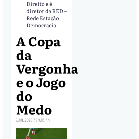
Direito e é
diretor da RED –
Rede Estação
Democracia.
A Copa
da
Vergonha
e o Jogo
do
Medo
7.JUL.2026
ÀS
9:03 AM