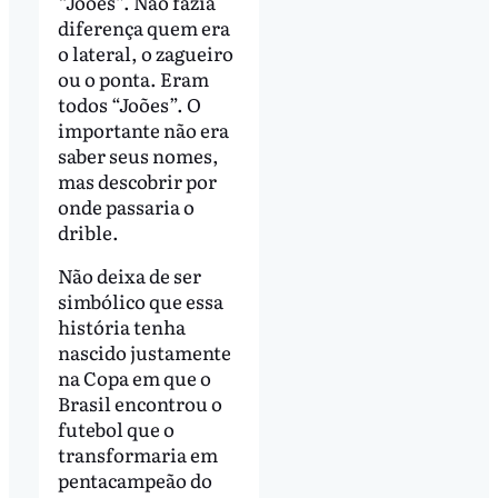
“Joões”. Não fazia
diferença quem era
o lateral, o zagueiro
ou o ponta. Eram
todos “Joões”. O
importante não era
saber seus nomes,
mas descobrir por
onde passaria o
drible.
Não deixa de ser
simbólico que essa
história tenha
nascido justamente
na Copa em que o
Brasil encontrou o
futebol que o
transformaria em
pentacampeão do