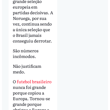
grande seleção
europeia em
partidas decisivas. A
Noruega, por sua
vez, continua sendo
a única seleção que
o Brasil jamais
conseguiu derrotar.
São números
incômodos.
Não justificam
medo.
O
futebol brasileiro
nunca foi grande
porque copiou a
Europa. Tornou-se
grande porque
obrigou a Europa a