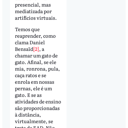
presencial, mas
mediatizada por
artifícios virtuais.
Temos que
reaprender, como
clama Daniel
Bensaïd
[2]
, a
chamar um gato de
gato. Afinal, se ele
mia, ronrona, pula,
caça ratos e se
enrola em nossas
pernas, ele é um
gato. E se as
atividades de ensino
são proporcionadas
à distância,
virtualmente, se
trata de EAD. Não