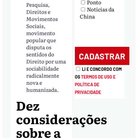
Ponto
Pesquisa,
Notícias da
Direitos e
China
Movimentos
Sociais,
movimento
popular que
disputa os
sentidos do
Direito por uma
sociabilidade
LI E CONCORDO COM
radicalmente
OS
TERMOS DE USO E
nova e
POLÍTICA DE
humanizada.
PRIVACIDADE
Dez
considerações
sobre a