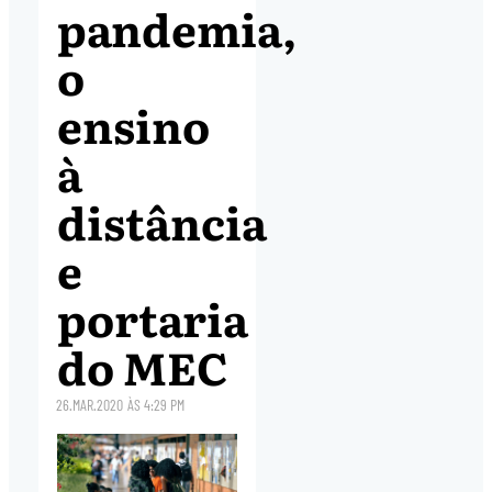
pandemia,
o
ensino
à
distância
e
portaria
do MEC
26.MAR.2020
ÀS
4:29 PM