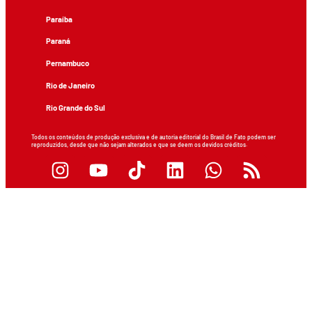
Paraíba
Paraná
Pernambuco
Rio de Janeiro
Rio Grande do Sul
Todos os conteúdos de produção exclusiva e de autoria editorial do Brasil de Fato podem ser
reproduzidos, desde que não sejam alterados e que se deem os devidos créditos.