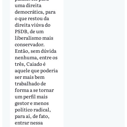
uma direita
democrática, para
o que restou da
direita viúva do
PSDB, de um
liberalismo mais
conservador.
Então, sem dúvida
nenhuma, entre os
três, Caiado é
aquele que poderia
ser mais bem
trabalhado de
forma a se tornar
um perfil mais
gestor e menos
político radical,
para aí, de fato,
entrar nessa