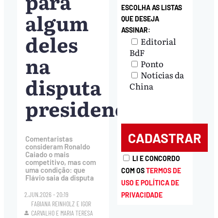
para
ESCOLHA AS LISTAS
algum
QUE DESEJA
ASSINAR:
deles
Editorial
BdF
na
Ponto
Notícias da
disputa
China
presidencial?
Comentaristas
consideram Ronaldo
Caiado o mais
LI E CONCORDO
competitivo, mas com
uma condição: que
COM OS
TERMOS DE
Flávio saia da disputa
USO E POLÍTICA DE
2.JUN.2026 - 20:19
PRIVACIDADE
FABIANA REINHOLZ
E
IGOR
CARVALHO
E
MARIA TERESA