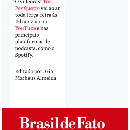
O videocast
Três
Por Quatro
vai ao ar
toda terça-feira às
15h ao vivo no
YouTube
e nas
principais
plataformas de
podcasts, como o
Spotify.
Editado por:
Gia
Matheus Almeida