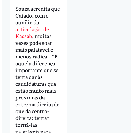
Souza acredita que
Caiado, com o
auxílio da
articulação de
Kassab
, muitas
vezes pode soar
mais palatável e
menos radical. “É
aquela diferença
importante que se
tenta dar às
candidaturas que
estão muito mais
próximas da
extrema direita do
que da centro-
direita: tentar
torná-las
palatáveis para