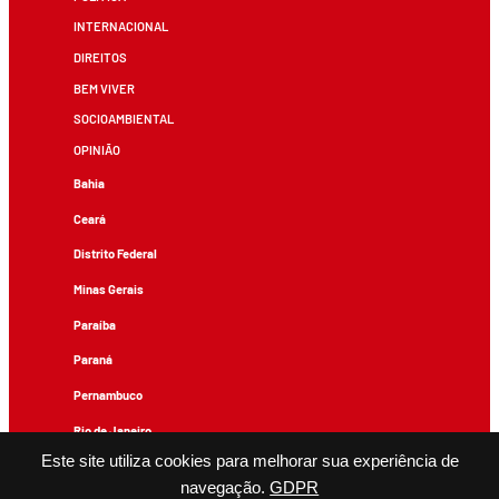
INTERNACIONAL
DIREITOS
BEM VIVER
SOCIOAMBIENTAL
OPINIÃO
Bahia
Ceará
Distrito Federal
Minas Gerais
Paraíba
Paraná
Pernambuco
Rio de Janeiro
Este site utiliza cookies para melhorar sua experiência de
Rio Grande do Sul
navegação.
GDPR