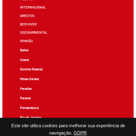
INTERNACIONAL
DIREITOS
BEM VIVER
SOCIOAMBIENTAL
OPINIÃO
Bahia
Ceará
Distrito Federal
Minas Gerais
Paraíba
Paraná
Pernambuco
Rio de Janeiro
Este site utiliza cookies para melhorar sua experiência de
Rio Grande do Sul
navegação.
GDPR