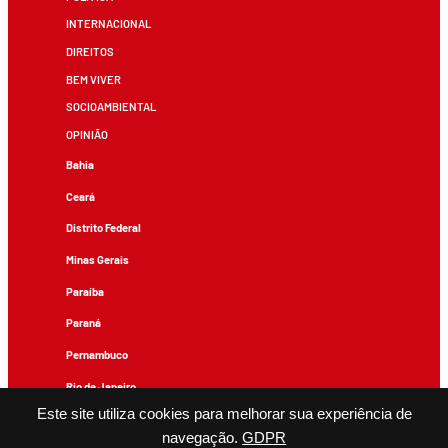
INTERNACIONAL
DIREITOS
BEM VIVER
SOCIOAMBIENTAL
OPINIÃO
Bahia
Ceará
Distrito Federal
Minas Gerais
Paraíba
Paraná
Pernambuco
Rio de Janeiro
Este site utiliza cookies para melhorar sua experiência de
Rio Grande do Sul
navegação.
GDPR