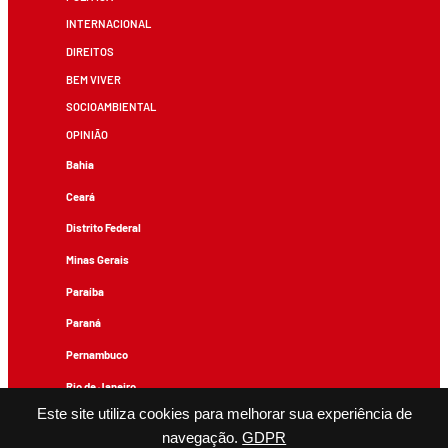
INTERNACIONAL
DIREITOS
BEM VIVER
SOCIOAMBIENTAL
OPINIÃO
Bahia
Ceará
Distrito Federal
Minas Gerais
Paraíba
Paraná
Pernambuco
Rio de Janeiro
Este site utiliza cookies para melhorar sua experiência de
Rio Grande do Sul
navegação.
GDPR