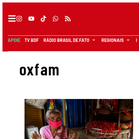
APOIE
TV BDF
RÁDIO BRASIL DE FATO
REGIONAIS
I
oxfam