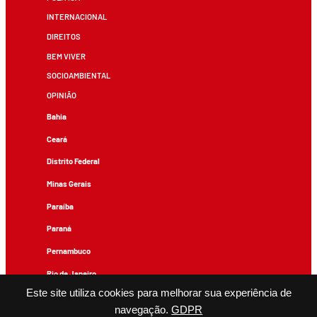
INTERNACIONAL
DIREITOS
BEM VIVER
SOCIOAMBIENTAL
OPINIÃO
Bahia
Ceará
Distrito Federal
Minas Gerais
Paraíba
Paraná
Pernambuco
Rio de Janeiro
Este site utiliza cookies para melhorar sua experiência de
Rio Grande do Sul
navegação.
GDPR