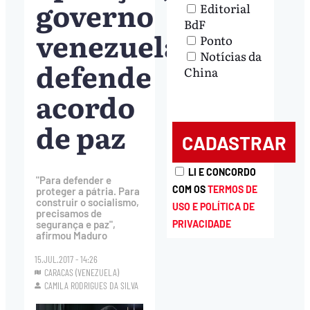
governo
Editorial
BdF
venezuelano
Ponto
Notícias da
defende
China
acordo
de paz
LI E CONCORDO
"Para defender e
COM OS
TERMOS DE
proteger a pátria. Para
construir o socialismo,
USO E POLÍTICA DE
precisamos de
PRIVACIDADE
segurança e paz",
afirmou Maduro
15.JUL.2017 - 14:26
CARACAS (VENEZUELA)
CAMILA RODRIGUES DA SILVA