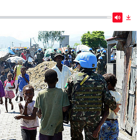
Mute
Dow