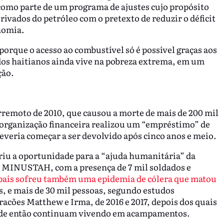
como parte de um programa de ajustes cujo propósito
rivados do petróleo com o pretexto de reduzir o déficit
nomia.
orque o acesso ao combustível só é possível graças aos
dos haitianos ainda vive na pobreza extrema, em um
ção.
rremoto de 2010, que causou a morte de mais de 200 mil
 organização financeira realizou um “empréstimo” de
deveria começar a ser devolvido após cinco anos e meio.
riu a oportunidade para a “ajuda humanitária” da
da MINUSTAH, com a presença de 7 mil soldados e
 país sofreu também uma epidemia de cólera que matou
is, e mais de 30 mil pessoas, segundo estudos
racões Matthew e Irma, de 2016 e 2017, depois dos quais
esde então continuam vivendo em acampamentos.