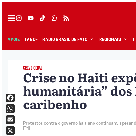
APOIE
TV BDF
RÁDIO BRASIL DE FATO
REGIONAIS
I
GREVE GERAL
Crise no Haiti exp
humanitária” dos 
caribenho
Facebook
WhatsApp
Protestos contra o governo haitiano continuam, apesar 
Email
FMI