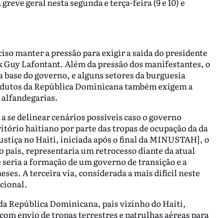
eve geral nesta segunda e terça-feira (9 e 10) e
so manter a pressão para exigir a saída do presidente
k Guy Lafontant. Além da pressão dos manifestantes, o
base do governo, e alguns setores da burguesia
odutos da República Dominicana também exigem a
 alfandegarias.
 a se delinear cenários possíveis caso o governo
itório haitiano por parte das tropas de ocupação da da
iça no Haiti, iniciada após o final da MINUSTAH], o
 país, representaria um retrocesso diante da atual
e seria a formação de um governo de transição e a
ses. A terceira via, considerada a mais difícil neste
cional.
 da República Dominicana, país vizinho do Haiti,
 com envio de tropas terrestres e patrulhas aéreas para