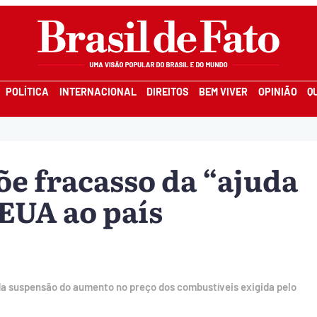
POLÍTICA
INTERNACIONAL
DIREITOS
BEM VIVER
OPINIÃO
Q
õe fracasso da “ajuda
EUA ao país
da suspensão do aumento no preço dos combustíveis exigida pelo