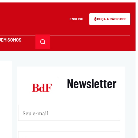
ENGLISH
OUÇA A RÁDIO BDF
UEM SOMOS
Newsletter
|