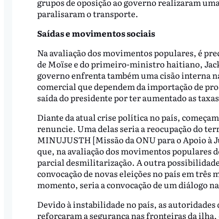
grupos de oposição ao governo realizaram uma gr
paralisaram o transporte.
Saídas e movimentos sociais
Na avaliação dos movimentos populares, é preci
de Moïse e do primeiro-ministro haitiano, Jac
governo enfrenta também uma cisão interna na 
comercial que dependem da importação de pr
saída do presidente por ter aumentado as taxas
Diante da atual crise política no país, começam
renuncie. Uma delas seria a reocupação do terr
MINUJUSTH [Missão da ONU para o Apoio à Just
que, na avaliação dos movimentos populares do
parcial desmilitarização. A outra possibilidad
convocação de novas eleições no país em três me
momento, seria a convocação de um diálogo na
Devido à instabilidade no país, as autoridades
reforçaram a segurança nas fronteiras da ilha,