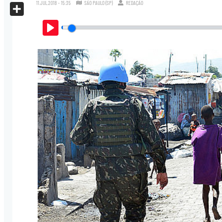
X
11.JUL.2018 - 15:35
SÃO PAULO (SP)
REDAÇÃO
Share
Play