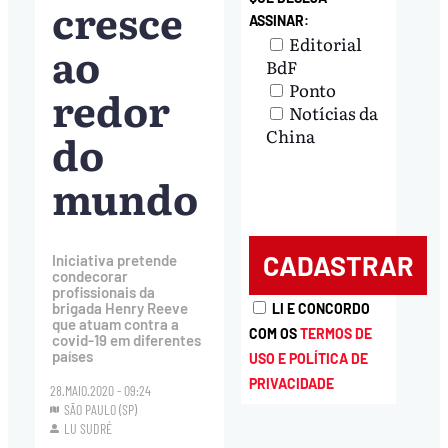
cresce
ASSINAR:
Editorial
ao
BdF
Ponto
redor
Notícias da
do
China
mundo
Iniciativa pretende
condecorar
profissionais da
brigada Henry Reeve
LI E CONCORDO
que atuam contra a
COM OS
TERMOS DE
covid-19 em diferentes
países
USO E POLÍTICA DE
PRIVACIDADE
28.MAIO.2020 - 09:24
SÃO PAULO (SP)
LU SUDRÉ