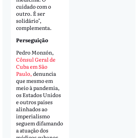
cuidado com o
outro. É ser
solidário",
complementa.
Perseguição
Pedro Monzón,
Cônsul Geral de
Cuba em São
Paulo,
denuncia
que mesmo em
meio à pandemia,
os Estados Unidos
e outros países
alinhados ao
imperialismo
seguem difamando
a atuação dos
médicos cubanos.