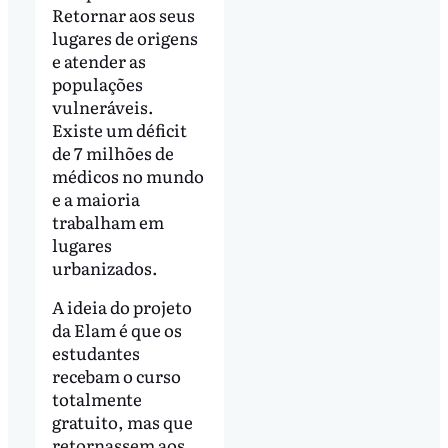
Retornar aos seus
lugares de origens
e atender as
populações
vulneráveis.
Existe um déficit
de 7 milhões de
médicos no mundo
e a maioria
trabalham em
lugares
urbanizados.
A ideia do projeto
da Elam é que os
estudantes
recebam o curso
totalmente
gratuito, mas que
retornassem aos