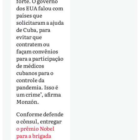
forte. O governo
dos EUA falou com
países que
solicitaram a ajuda
de Cuba, para
evitar que
contratem ou
façam convênios
para a participação
de médicos
cubanos para o
controle da
pandemia. Isso é
um crime", afirma
Monzón.
Conforme defende
o cônsul, entregar
o prêmio Nobel
para a brigada