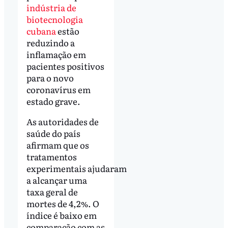
indústria de
biotecnologia
cubana
estão
reduzindo a
inflamação em
pacientes positivos
para o novo
coronavírus em
estado grave.
As autoridades de
saúde do país
afirmam que os
tratamentos
experimentais ajudaram
a alcançar uma
taxa geral de
mortes de 4,2%. O
índice é baixo em
comparação com as