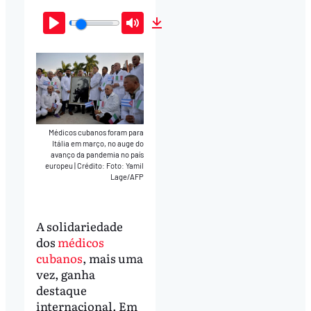
Play
Mute
Download
Médicos cubanos foram para
Itália em março, no auge do
avanço da pandemia no país
europeu
|
Crédito: Foto: Yamil
Lage/AFP
A solidariedade
dos
médicos
cubanos
, mais uma
vez, ganha
destaque
internacional. Em