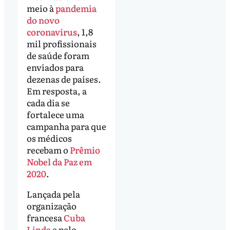
meio à
pandemia
do novo
coronavírus
, 1,8
mil profissionais
de saúde foram
enviados para
dezenas de países.
Em resposta, a
cada dia se
fortalece uma
campanha para que
os médicos
recebam o
Prêmio
Nobel da Paz em
2020
.
Lançada pela
organização
francesa
Cuba
Linda
e pelo