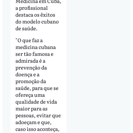
Medicina em Cuba,
a profissional
destaca os êxitos
do modelo cubano
de saúde.
"O que faz a
medicina cubana
ser tão famosa e
admirada é a
prevenção da
doença e a
promoção da
saúde, para que se
ofereça uma
qualidade de vida
maior para as
pessoas, evitar que
adoeçam e que,
caso isso aconteça,