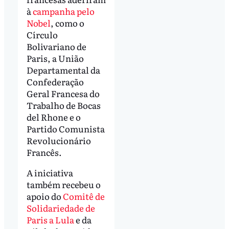
à
campanha pelo
Nobel
, como o
Círculo
Bolivariano de
Paris, a União
Departamental da
Confederação
Geral Francesa do
Trabalho de Bocas
del Rhone e o
Partido Comunista
Revolucionário
Francês.
A iniciativa
também recebeu o
apoio do
Comitê de
Solidariedade de
Paris a Lula
e da