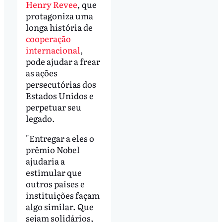
Henry Revee
, que
protagoniza uma
longa história de
cooperação
internacional
,
pode ajudar a frear
as ações
persecutórias dos
Estados Unidos e
perpetuar seu
legado.
"Entregar a eles o
prêmio Nobel
ajudaria a
estimular que
outros países e
instituições façam
algo similar. Que
sejam solidários,