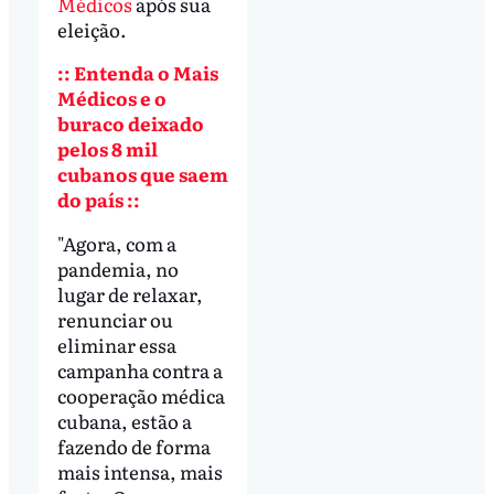
Médicos
após sua
eleição.
:: Entenda o Mais
Médicos e o
buraco deixado
pelos 8 mil
cubanos que saem
do país ::
"Agora, com a
pandemia, no
lugar de relaxar,
renunciar ou
eliminar essa
campanha contra a
cooperação médica
cubana, estão a
fazendo de forma
mais intensa, mais