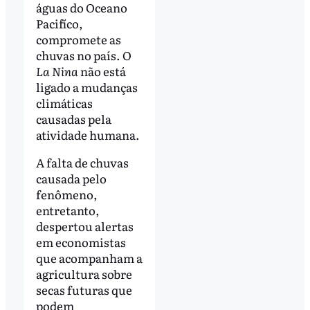
águas do Oceano
Pacifíco,
compromete as
chuvas no país. O
La Nina
não está
ligado a mudanças
climáticas
causadas pela
atividade humana.
A falta de chuvas
causada pelo
fenômeno,
entretanto,
despertou alertas
em economistas
que acompanham a
agricultura sobre
secas futuras que
podem