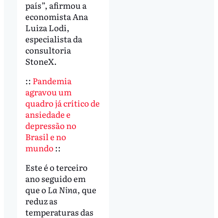
país”, afirmou a
economista Ana
Luiza Lodi,
especialista da
consultoria
StoneX.
::
Pandemia
agravou um
quadro já crítico de
ansiedade e
depressão no
Brasil e no
mundo
::
Este é o terceiro
ano seguido em
que o
La Nina
, que
reduz as
temperaturas das