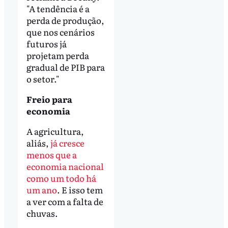
"A tendência é a
perda de produção,
que nos cenários
futuros já
projetam perda
gradual de PIB para
o setor."
Freio para
economia
A agricultura,
aliás,
já cresce
menos que a
economia nacional
como um todo há
um ano
. E isso tem
a ver com a falta de
chuvas.