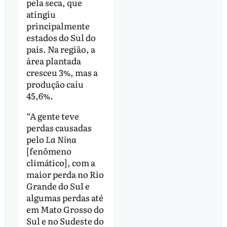
pela seca, que
atingiu
principalmente
estados do Sul do
país. Na região, a
área plantada
cresceu 3%, mas a
produção caiu
45,6%.
“A gente teve
perdas causadas
pelo
La Nina
[fenômeno
climático], com a
maior perda no Rio
Grande do Sul e
algumas perdas até
em Mato Grosso do
Sul e no Sudeste do