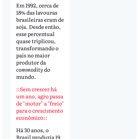
Em 1992, cerca de
18% das lavouras
brasileiras eram de
soja. Desde então,
esse percentual
quase triplicou,
transformando o
país no maior
produtor da
commodity
do
mundo.
::Sem crescer há
um ano, agro passa
de "motor" a "freio"
para o crescimento
econômico::
Há 30 anos, o
Brasil produzia 19