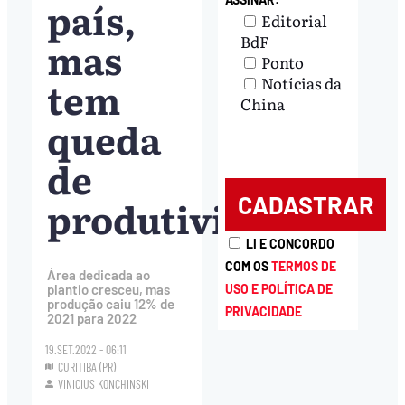
país,
Editorial
BdF
mas
Ponto
tem
Notícias da
China
queda
de
produtividade
LI E CONCORDO
COM OS
TERMOS DE
Área dedicada ao
USO E POLÍTICA DE
plantio cresceu, mas
produção caiu 12% de
PRIVACIDADE
2021 para 2022
19.SET.2022 - 06:11
CURITIBA (PR)
VINICIUS KONCHINSKI