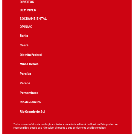
DIREITOS
BEM VIVER
SOCIOAMBIENTAL
OPINIÃO
Bahia
Ceará
Distrito Federal
Minas Gerais
Paraíba
Paraná
Pernambuco
Rio de Janeiro
Rio Grande do Sul
Todos os conteúdos de produção exclusiva e de autoria editorial do Brasil de Fato podem ser
reproduzidos, desde que não sejam alterados e que se deem os devidos créditos.