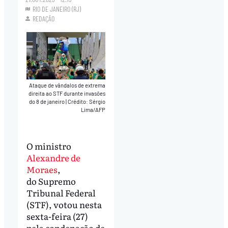
RIO DE JANEIRO (RJ)
REDAÇÃO
Ataque de vândalos de extrema
direita ao STF durante invasões
do 8 de janeiro
|
Crédito: Sérgio
Lima/AFP
O ministro
Alexandre de
Moraes
,
do Supremo
Tribunal Federal
(STF), votou nesta
sexta-feira (27)
pela condenação de