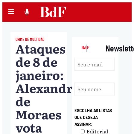
CRIME DE MULTIDÃO
Ataques
|
Newslett
de 8 de
janeiro:
Alexandre
de
Moraes
ESCOLHA AS LISTAS
QUE DESEJA
vota
ASSINAR:
Editorial