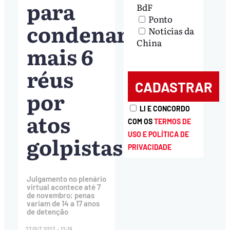
para
BdF
Ponto
condenar
Notícias da
China
mais 6
réus
por
LI E CONCORDO
atos
COM OS
TERMOS DE
USO E POLÍTICA DE
golpistas
PRIVACIDADE
Julgamento no plenário
virtual acontece até 7
de novembro; penas
variam de 14 a 17 anos
de detenção
27.OUT.2023 - 12:19