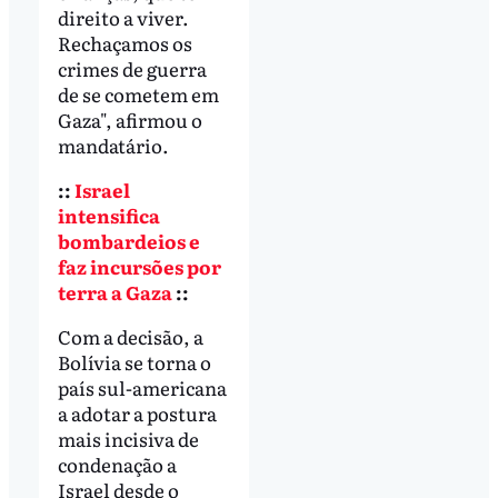
direito a viver.
Rechaçamos os
crimes de guerra
de se cometem em
Gaza", afirmou o
mandatário.
::
Israel
intensifica
bombardeios e
faz incursões por
terra a Gaza
::
Com a decisão, a
Bolívia se torna o
país sul-americana
a adotar a postura
mais incisiva de
condenação a
Israel desde o