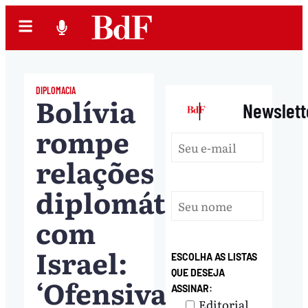
DIPLOMACIA
Bolívia
|
Newslett
rompe
relações
diplomáticas
com
Israel:
ESCOLHA AS LISTAS
QUE DESEJA
‘Ofensiva
ASSINAR:
Editorial