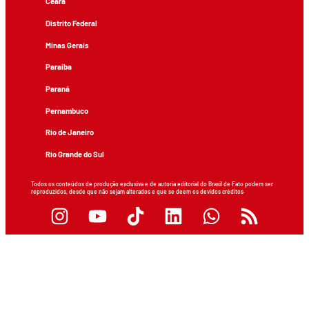
Ceará
Distrito Federal
Minas Gerais
Paraíba
Paraná
Pernambuco
Rio de Janeiro
Rio Grande do Sul
Todos os conteúdos de produção exclusiva e de autoria editorial do Brasil de Fato podem ser
reproduzidos, desde que não sejam alterados e que se deem os devidos créditos.