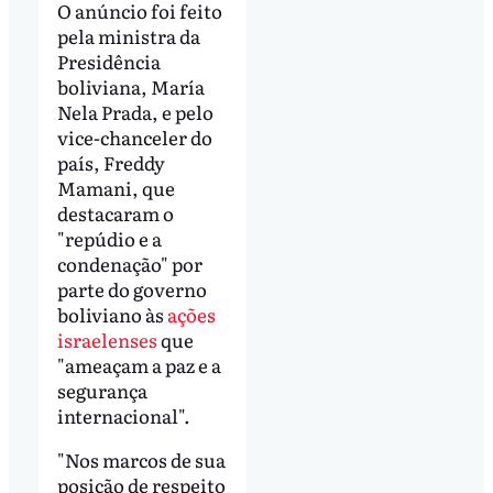
O anúncio foi feito
pela ministra da
Presidência
boliviana, María
Nela Prada, e pelo
vice-chanceler do
país, Freddy
Mamani, que
destacaram o
"repúdio e a
condenação" por
parte do governo
boliviano às
ações
israelenses
que
"ameaçam a paz e a
segurança
internacional".
"Nos marcos de sua
posição de respeito