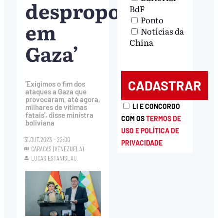
desproporcional
BdF
Ponto
em
Notícias da
China
Gaza’
'Exigimos o fim dos
ataques a Gaza que
provocaram, até agora,
LI E CONCORDO
milhares de vítimas
fatais', disse ministra
COM OS
TERMOS DE
boliviana
USO E POLÍTICA DE
31.OUT.2023 - 22:00
PRIVACIDADE
CARACAS (VENEZUELA)
LUCAS ESTANISLAU