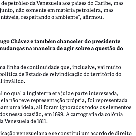
 de petróleo da Venezuela aos países do Caribe, mas
unto, não somente em matéria petroleira, mas
ntáveis, respeitando o ambiente”, afirmou.
e Hugo Chávez e também chanceler do presidente
mudanças na maneira de agir sobre a questão do
ma linha de continuidade que, inclusive, vai muito
olítica de Estado de reivindicação do território do
l inválido.
no qual a Inglaterra era juiz e parte interessada,
uela não teve representação própria, foi representada
ham uma ideia, ali foram ignorados todos os elementos
dos nessa ocasião, em 1899. A cartografia da colônia
da Venezuela de 1811.
icação venezuelana e se constitui um acordo de direito