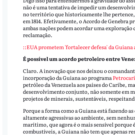
Digo isso para entendermos a gravidade do ass
não é uma tentativa de impedir um desenvolvi
no território que historicamente lhe pertence
em 1814. Efetivamente, o Acordo de Genebra pr
ambas nações podem acordar uma exploração co
reclamação.
::EUA prometem 'fortalecer defesa' da Guiana a
É possível um acordo petroleiro entre Vene
Claro. A inovação que nos deixou o comandant
incorporação da Guiana ao programa
Petrocar
petróleo da Venezuela aos países do Caribe, 
desenvolvimento conjunto, não somente em mat
projetos de minerais, sustentáveis, respeitan
Porque a forma como a Guiana está fazendo as e
altamente agressivas ao ambiente, sem nenhum
marítimo, que agora é o mais sensível porque 
combustíveis, a Guiana não tem que apenas res