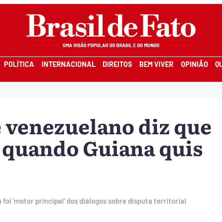
POLÍTICA
INTERNACIONAL
DIREITOS
BEM VIVER
OPINIÃO
Q
e venezuelano diz que
u quando Guiana quis
foi 'motor principal' dos diálogos sobre disputa territorial