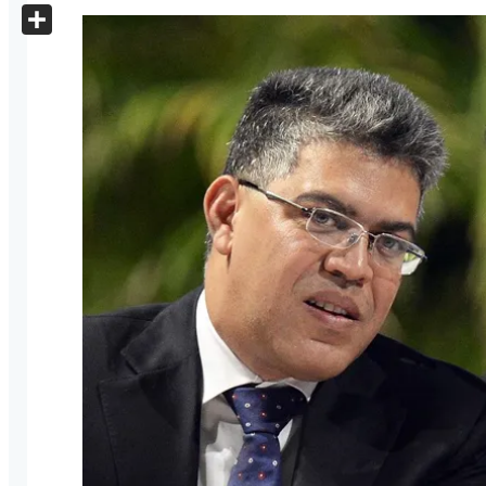
X
Share