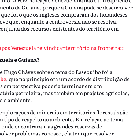
unto. A reivindicação venezuelana não é um capricho e
mento da Guiana, porque a Guiana pode se desenvolver
, que foi o que os ingleses compraram dos holandeses
evê que, enquanto a controvérsia não se resolva,
njunta dos recursos existentes do território em
pós Venezuela reivindicar território na fronteira::
zuela e Guiana?
e Hugo Chávez sobre o tema do Essequibo foi a
ibe
, que no princípio era um acordo de distribuição de
mas em perspectiva poderia terminar em um
éria petroleira, mas também em projetos agrícolas,
do o ambiente.
xplorações de minerais em territórios florestais são
 tipo de respeito ao ambiente. Em relação ao tema
é onde encontraram as grandes reservas de
olver problemas conosco, ela tem que resolver