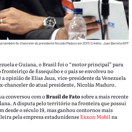
ua também foi chanceler do presidente Nicolás Maduro em 2013
|
Crédito: Juan Barreto/AFP
uela e Guiana, o Brasil foi o “motor principal” para
o fronteiriço de Essequibo e o país se envolveu no
a opinião de Elias Jaua, vice-presidente da Venezuela
ex-chanceler do atual presidente, Nicolás Maduro.
aua conversou com o
Brasil de Fato
sobre a mais recente
ana. A disputa pelo território na fronteira que possui
em desde o século 19, mas ganhou contornos mais
oleira pela empresa estadunidense
Exxon Mobil
na