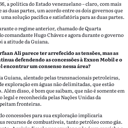
66, a política do Estado venezuelano – claro, com mais
e as duas partes, um acordo entre os dois governos que
ma solução pacífica e satisfatória para as duas partes.
urante o regime anterior, chamado de Quarta
 do comandante Hugo Chávez e agora durante o governo
 a atitude da Guiana.
faan Ali parece ter arrefecido as tensões, mas as
tinua defendendo as concessões à Exxon Mobil e o
vel encontrar um consenso nessa área?
 Guiana, alentado pelas transnacionais petroleiras,
 de exploração em águas não delimitadas, que estão
o. Além disso, é bom que saibam, que não é somente em
o legal e reconhecida pelas Nações Unidas da
peitam fronteiras.
ndo concessões para sua exploração implicaria
us recursos de combustíveis, tanto petróleo como gás.