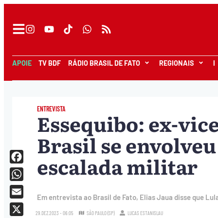
APOIE
TV BDF
RÁDIO BRASIL DE FATO
REGIONAIS
I
ENTREVISTA
Essequibo: ex-vic
Brasil se envolve
escalada militar
Facebook
WhatsApp
Em entrevista ao Brasil de Fato, Elias Jaua disse que Lula 
Email
29.DEZ.2023 - 06:05
SÃO PAULO (SP)
LUCAS ESTANISLAU