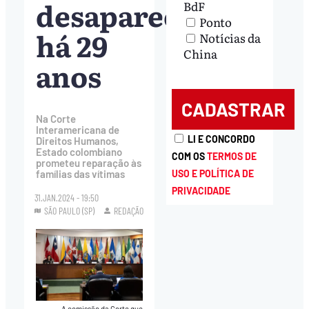
desaparecidos
BdF
Ponto
há 29
Notícias da
China
anos
Na Corte
Interamericana de
LI E CONCORDO
Direitos Humanos,
Estado colombiano
COM OS
TERMOS DE
prometeu reparação às
USO E POLÍTICA DE
famílias das vítimas
PRIVACIDADE
31.JAN.2024 - 19:50
SÃO PAULO (SP)
REDAÇÃO
A comissão da Corte que