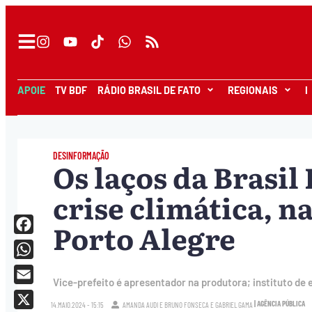
APOIE
TV BDF
RÁDIO BRASIL DE FATO
REGIONAIS
I
DESINFORMAÇÃO
Os laços da Brasil
crise climática, n
Porto Alegre
Facebook
WhatsApp
Vice-prefeito é apresentador na produtora; instituto de
Email
| AGÊNCIA PÚBLICA
14.MAIO.2024 - 15:15
AMANDA AUDI
E
BRUNO FONSECA
E
GABRIEL GAMA