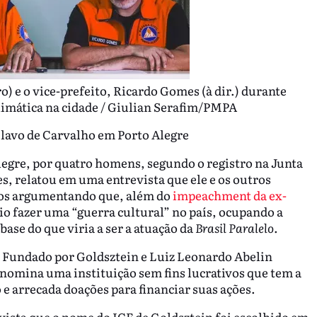
o) e o vice-prefeito, Ricardo Gomes (à dir.) durante
climática na cidade / Giulian Serafim/PMPA
 Olavo de Carvalho em Porto Alegre
legre, por quatro homens, segundo o registro na Junta
, relatou em uma entrevista que ele e os outros
ios argumentando que, além do
impeachment da ex-
io fazer uma “guerra cultural” no país, ocupando a
base do que viria a ser a atuação da
Brasil Paralelo
.
 Fundado por Goldsztein e Luiz Leonardo Abelin
nomina uma instituição sem fins lucrativos que tem a
 e arrecada doações para financiar suas ações.
vista que o nome do ICF de Goldsztein foi escolhido em