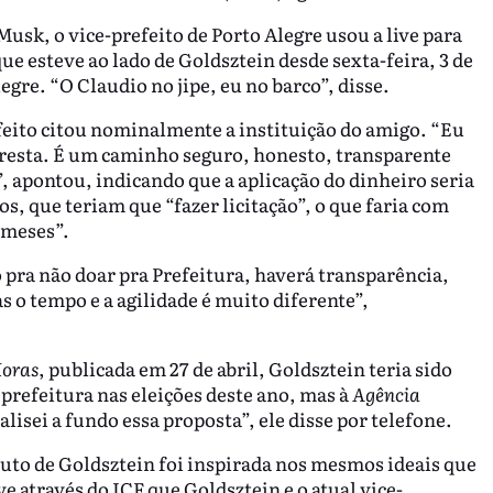
sk, o vice-prefeito de Porto Alegre usou a live para
ue esteve ao lado de Goldsztein desde sexta-feira, 3 de
gre. “O Claudio no jipe, eu no barco”, disse.
feito citou nominalmente a instituição do amigo. “Eu
oresta. É um caminho seguro, honesto, transparente
, apontou, indicando que a aplicação do dinheiro seria
s, que teriam que “fazer licitação”, o que faria com
 meses”.
 pra não doar pra Prefeitura, haverá transparência,
 o tempo e a agilidade é muito diferente”,
Horas
, publicada em 27 de abril, Goldsztein teria sido
prefeitura nas eleições deste ano, mas à
Agência
lisei a fundo essa proposta”, ele disse por telefone.
tuto de Goldsztein foi inspirada nos mesmos ideais que
ive através do ICF que Goldsztein e o atual vice-