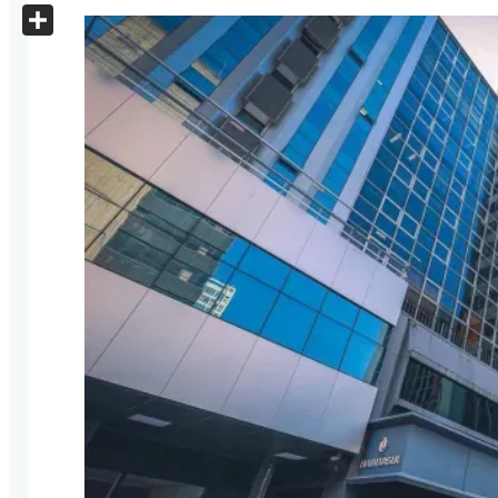
X
Share