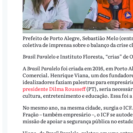
Prefeito de Porto Alegre, Sebastião Melo (centr
coletiva de imprensa sobre o balanço da crise 
Brasil Paralelo
e Instituto Floresta, “crias” de
A
Brasil Paralelo
foi criada em 2016, em Porto A
Comercial. Henrique Viana, um dos fundadores
idealizadores faziam palestras para empresár
presidente Dilma Rousseff
(PT), seria necessár
cultura, entretenimento e educação. Essa foi a 
No mesmo ano, na mesma cidade, surgia o ICF.
Fração – também empresário –, o ICF se autode
missão de apoiar a segurança pública no estado
Viana, da
Brasil Paralelo
, relatou em uma entre