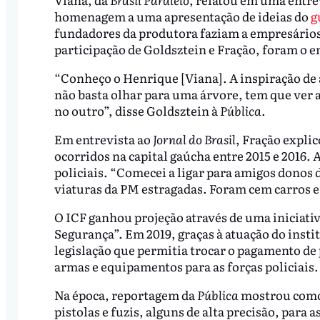
homenagem a uma apresentação de ideias do
g
fundadores da produtora faziam a empresários 
participação de Goldsztein e Fração, foram o 
“Conheço o Henrique [Viana]. A inspiração de
não basta olhar para uma árvore, tem que ver a
no outro”, disse Goldsztein à
Pública
.
Em entrevista ao
Jornal do Brasil
, Fração expli
ocorridos na capital gaúcha entre 2015 e 2016. 
policiais. “Comecei a ligar para amigos donos
viaturas da PM estragadas. Foram cem carros 
O ICF ganhou projeção através de uma iniciati
Segurança”. Em 2019, graças à atuação do inst
legislação que permitia trocar o pagamento de
armas e equipamentos para as forças policiais.
Na época, reportagem da
Pública
mostrou como 
pistolas e fuzis, alguns de alta precisão, para