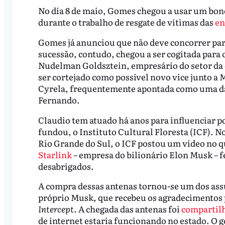
No dia 8 de maio, Gomes chegou a usar um bon
durante o trabalho de resgate de vítimas das
en
Gomes já anunciou que não deve concorrer para
sucessão, contudo, chegou a ser cogitada para
Nudelman Goldsztein, empresário do setor da 
ser cortejado como possível novo vice junto a 
Cyrela, frequentemente apontada como uma das
Fernando.
Claudio tem atuado há anos para influenciar po
fundou, o Instituto Cultural Floresta (ICF). N
Rio Grande do Sul, o ICF postou um vídeo no 
Starlink
– empresa do bilionário Elon Musk – fe
desabrigados.
A compra dessas antenas tornou-se um dos ass
próprio Musk, que recebeu os agradecimentos
Intercept
. A chegada das antenas foi
compartilh
de internet estaria funcionando no estado. O