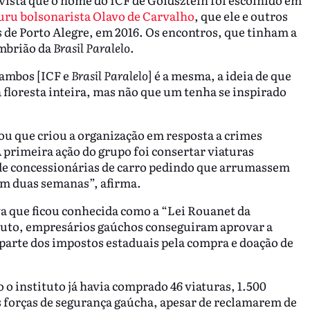
uru bolsonarista Olavo de Carvalho
, que ele e outros
de Porto Alegre, em 2016. Os encontros, que tinham a
embrião da
Brasil Paralelo
.
 ambos [ICF e
Brasil Paralelo
] é a mesma, a ideia de que
 floresta inteira, mas não que um tenha se inspirado
cou que criou a organização em resposta a crimes
A primeira ação do grupo foi consertar viaturas
 de concessionárias de carro pedindo que arrumassem
em duas semanas”, afirma.
va que ficou conhecida como a “Lei Rouanet da
ituto, empresários gaúchos conseguiram aprovar a
 parte dos impostos estaduais pela compra e doação de
o instituto já havia comprado 46 viaturas, 1.500
 as forças de segurança gaúcha, apesar de reclamarem de