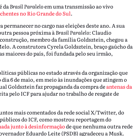
é da
Brasil Paralelo
em uma transmissão ao vivo
chentes no Rio Grande do Sul
.
 permanecer no cargo nas eleições deste ano. A sua
 outra pessoa próxima à
Brasil Paralelo
: Claudio
construção, membro da família Goldsztein, chegou a
Melo. A construtora Cyrela Goldsztein, braço gaúcho da
 maiores do país, foi fundada pelo seu irmão,
líticas públicas no estado através da organização que
o dia 6 de maio, em meio às inundações que atingem o
qual Goldsztein faz propaganda da compra de
antenas da
ita pelo ICF para ajudar no trabalho de resgate de
untos mais comentados da rede social X/Twitter, do
 públicos do ICF, como mostrou reportagem do
ada junto à desinformação
de que nenhuma outra rede
 governador Eduardo Leite (PSDB) agradeceu a Musk.