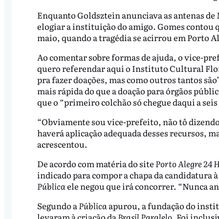
Enquanto Goldsztein anunciava as antenas de Mu
elogiar a instituição do amigo. Gomes contou q
maio, quando a tragédia se acirrou em Porto Ale
Ao comentar sobre formas de ajuda, o vice-pre
quero referendar aqui o Instituto Cultural Fl
pra fazer doações, mas como outros tantos são”
mais rápida do que a doação para órgãos público
que o “primeiro colchão só chegue daqui a seis
“Obviamente sou vice-prefeito, não tô dizendo
haverá aplicação adequada desses recursos, mas
acrescentou.
De acordo com matéria do site
Porto Alegre 24 
indicado para compor a chapa da candidatura à 
Pública
ele negou que irá concorrer. “Nunca ana
Segundo a
Pública
apurou, a fundação do insti
levaram à criação da
Brasil Paralelo
. Foi inclus