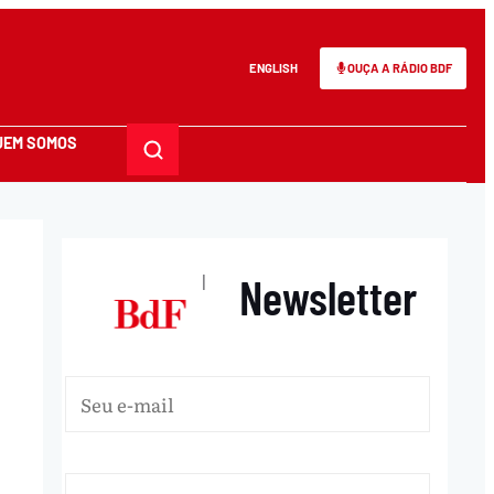
ENGLISH
OUÇA A RÁDIO BDF
UEM SOMOS
Newsletter
|