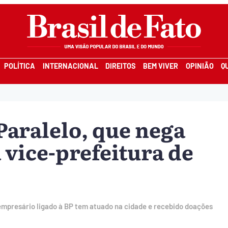
POLÍTICA
INTERNACIONAL
DIREITOS
BEM VIVER
OPINIÃO
Q
 Paralelo, que nega
a vice-prefeitura de
 empresário ligado à BP tem atuado na cidade e recebido doações