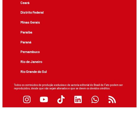
Ceará
Distrito Federal
Minas Gerais
Paraíba
Paraná
Pernambuco
Rio de Janeiro
Rio Grande do Sul
Todos os conteúdos de produção exclusiva e de autoria editorial do Brasil de Fato podem ser
reproduzidos, desde que não sejam alterados e que se deem os devidos créditos.