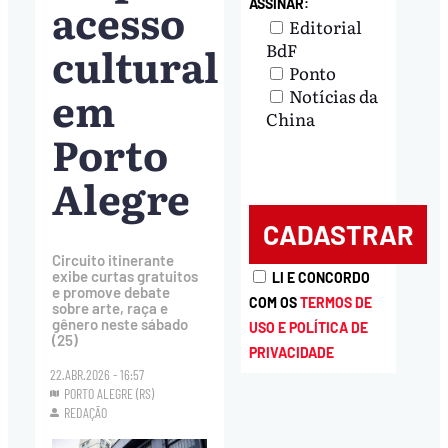
acesso
ASSINAR:
Editorial
cultural
BdF
Ponto
em
Notícias da
China
Porto
Alegre
Circuito itinerante
exibe curtas gratuitos
LI E CONCORDO
e promove debate
COM OS
TERMOS DE
sobre arte, raça e
gênero neste sábado
USO E POLÍTICA DE
(25)
PRIVACIDADE
22.ABR.2026 - 16:57
PORTO ALEGRE (RS)
REDAÇÃO