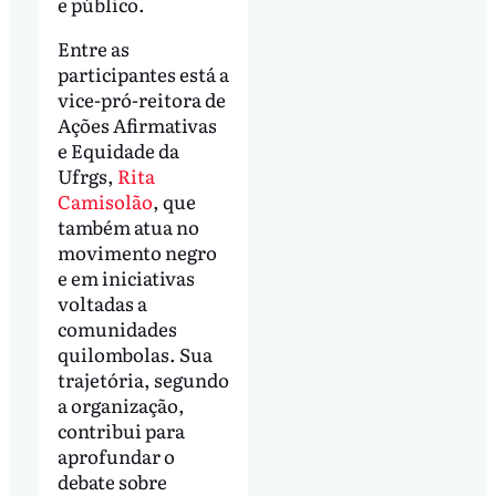
e público.
Entre as
participantes está a
vice-pró-reitora de
Ações Afirmativas
e Equidade da
Ufrgs,
Rita
Camisolão
, que
também atua no
movimento negro
e em iniciativas
voltadas a
comunidades
quilombolas. Sua
trajetória, segundo
a organização,
contribui para
aprofundar o
debate sobre