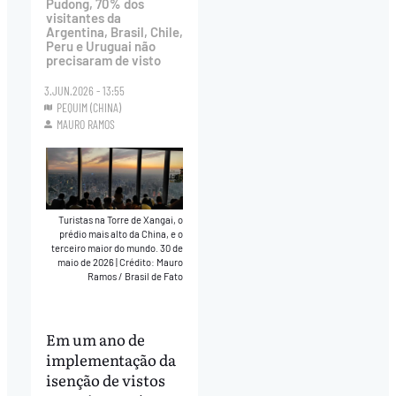
Pudong, 70% dos
visitantes da
Argentina, Brasil, Chile,
Peru e Uruguai não
precisaram de visto
3.JUN.2026 - 13:55
PEQUIM (CHINA)
MAURO RAMOS
Turistas na Torre de Xangai, o
prédio mais alto da China, e o
terceiro maior do mundo. 30 de
maio de 2026
|
Crédito: Mauro
Ramos / Brasil de Fato
Em um ano de
implementação da
isenção de vistos