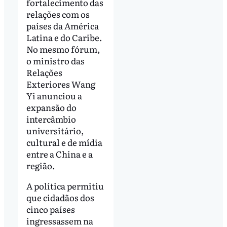
fortalecimento das
relações com os
países da América
Latina e do Caribe.
No mesmo fórum,
o ministro das
Relações
Exteriores Wang
Yi anunciou a
expansão do
intercâmbio
universitário,
cultural e de mídia
entre a China e a
região.
A política permitiu
que cidadãos dos
cinco países
ingressassem na