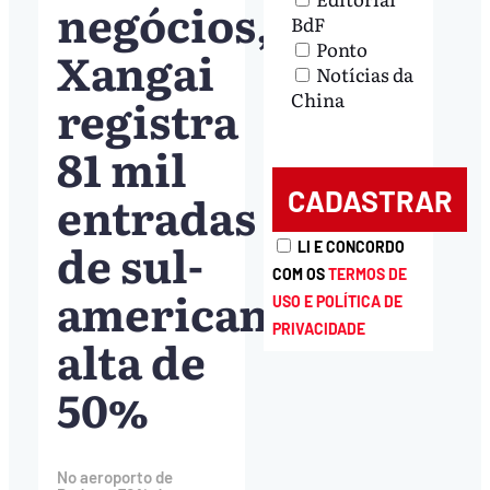
negócios,
BdF
Ponto
Xangai
Notícias da
China
registra
81 mil
entradas
de sul-
LI E CONCORDO
COM OS
TERMOS DE
americanos,
USO E POLÍTICA DE
PRIVACIDADE
alta de
50%
No aeroporto de