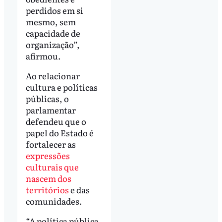
perdidos em si
mesmo, sem
capacidade de
organização”,
afirmou.
Ao relacionar
cultura e políticas
públicas, o
parlamentar
defendeu que o
papel do Estado é
fortalecer as
expressões
culturais que
nascem dos
territórios
e das
comunidades.
“A política pública