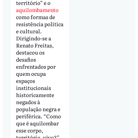
território” e o
aquilombamento
como formas de
resistência política
e cultural.
Dirigindo-se a
Renato Freitas,
destacou os
desafios
enfrentados por
quem ocupa
espaços
institucionais
historicamente
negados à
população negra e
periférica. “Como
que é aquilombar
esse corpo,
território, vivo?”