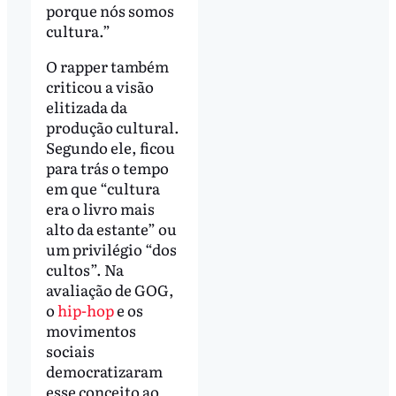
porque nós somos
cultura.”
O rapper também
criticou a visão
elitizada da
produção cultural.
Segundo ele, ficou
para trás o tempo
em que “cultura
era o livro mais
alto da estante” ou
um privilégio “dos
cultos”. Na
avaliação de GOG,
o
hip-hop
e os
movimentos
sociais
democratizaram
esse conceito ao