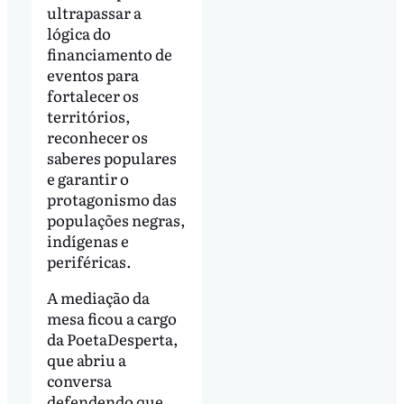
ultrapassar a
lógica do
financiamento de
eventos para
fortalecer os
territórios,
reconhecer os
saberes populares
e garantir o
protagonismo das
populações negras,
indígenas e
periféricas.
A mediação da
mesa ficou a cargo
da PoetaDesperta,
que abriu a
conversa
defendendo que