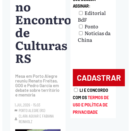
no
ASSINAR:
Editorial
Encontro
BdF
Ponto
de
Notícias da
Culturas
China
RS
Mesa em Porto Alegre
reuniu Renato Freitas,
GOG e Pedro Garcia em
debate sobre território
LI E CONCORDO
e memória
COM OS
TERMOS DE
USO E POLÍTICA DE
1.JUL.2026 - 15:03
PORTO ALEGRE (RS)
PRIVACIDADE
CLARA AGUIAR
E
FABIANA
REINHOLZ