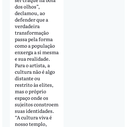
dos olhos”,
declamou, ao
defender que a
verdadeira
transformação
passa pela forma
como a população
enxerga a si mesma
e sua realidade.
Para o artista, a
cultura não é algo
distante ou
restrito às elites,
mas o próprio
espaço onde os
sujeitos constroem
suas identidades.
“A cultura viva é
nosso templo,