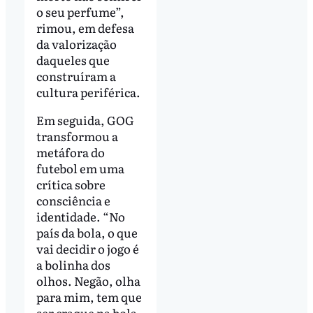
o seu perfume”,
rimou, em defesa
da valorização
daqueles que
construíram a
cultura periférica.
Em seguida, GOG
transformou a
metáfora do
futebol em uma
crítica sobre
consciência e
identidade. “No
país da bola, o que
vai decidir o jogo é
a bolinha dos
olhos. Negão, olha
para mim, tem que
ser craque na bola