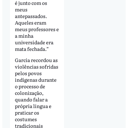
é junto com os
meus
antepassados.
Aqueles eram
meus professores e
a minha
universidade era
mata fechada.”
Garcia recordou as
violências sofridas
pelos povos
indígenas durante
o processo de
colonização,
quando falar a
própria língua e
praticar os
costumes
tradicionais