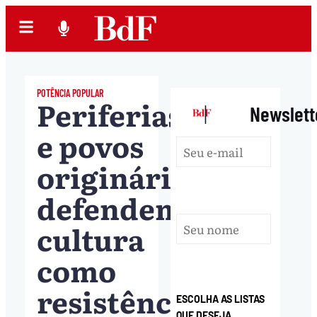
POTÊNCIA POPULAR
Periferias
|
Newslett
e povos
originários
defendem
cultura
como
resistência
ESCOLHA AS LISTAS
QUE DESEJA