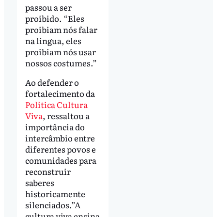
passou a ser
proibido. “Eles
proibiam nós falar
na língua, eles
proibiam nós usar
nossos costumes.”
Ao defender o
fortalecimento da
Política Cultura
Viva
, ressaltou a
importância do
intercâmbio entre
diferentes povos e
comunidades para
reconstruir
saberes
historicamente
silenciados.”A
cultura viva ensina