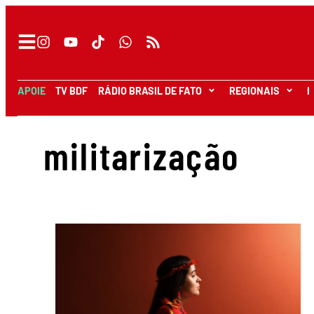
APOIE
TV BDF
RÁDIO BRASIL DE FATO
REGIONAIS
I
militarização