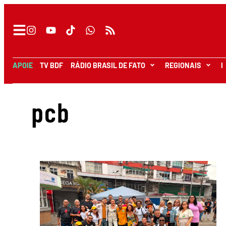
APOIE
TV BDF
RÁDIO BRASIL DE FATO
REGIONAIS
I
pcb