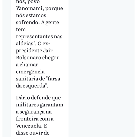
nós, povo
Yanomami, porque
nós estamos
sofrendo. A gente
tem
representantes nas
aldeias". O ex-
presidente Jair
Bolsonaro chegou
a chamar
emergência
sanitária de "farsa
da esquerda".
Dário defende que
militares garantam
a segurança na
fronteira com a
Venezuela. E
disse ouvir de