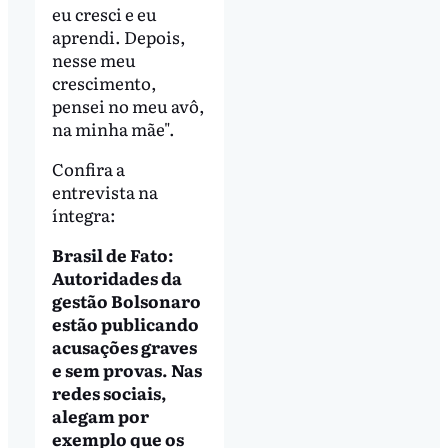
eu cresci e eu
aprendi. Depois,
nesse meu
crescimento,
pensei no meu avô,
na minha mãe".
Confira a
entrevista na
íntegra:
Brasil de Fato:
Autoridades da
gestão Bolsonaro
estão publicando
acusações graves
e sem provas. Nas
redes sociais,
alegam por
exemplo que os