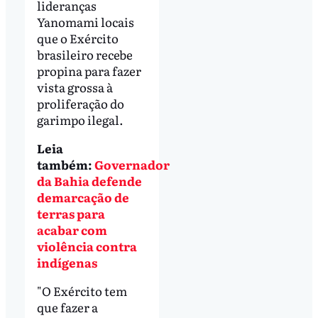
lideranças
Yanomami locais
que o Exército
brasileiro recebe
propina para fazer
vista grossa à
proliferação do
garimpo ilegal.
Leia
também:
Governador
da Bahia defende
demarcação de
terras para
acabar com
violência contra
indígenas
"O Exército tem
que fazer a