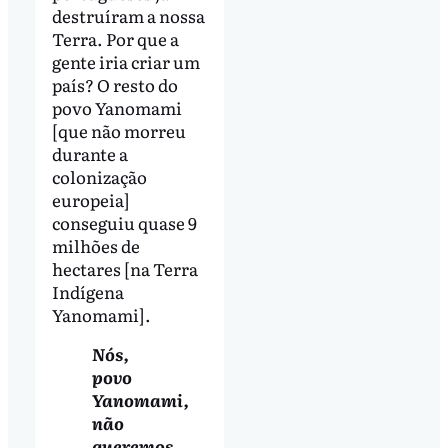
destruíram a nossa
Terra. Por que a
gente iria criar um
país? O resto do
povo Yanomami
[que não morreu
durante a
colonização
europeia]
conseguiu quase 9
milhões de
hectares [na Terra
Indígena
Yanomami].
Nós,
povo
Yanomami,
não
queremos