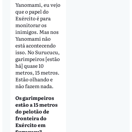
Yanomami, eu vejo
que o papel do
Exército é para
monitorar os
inimigos. Mas nos
Yanomami não
está acontecendo
isso. No Surucucu,
garimpeiros [estão
há] quase 10
metros, 15 metros.
Estão olhando e
não fazem nada.
Os garimpeiros
estão a 15 metros
do pelotão de
fronteira do
Exército em
Surucucu?