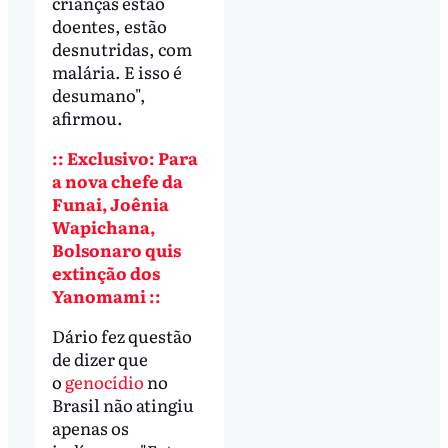
crianças estão
doentes, estão
desnutridas, com
malária. E isso é
desumano",
afirmou.
:: Exclusivo: Para
a nova chefe da
Funai, Joênia
Wapichana,
Bolsonaro quis
extinção dos
Yanomami ::
Dário fez questão
de dizer que
o
genocídio
no
Brasil não atingiu
apenas os