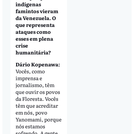
indígenas
famintos vieram
da Venezuela. O
que representa
ataques como
esses em plena
crise
humanitária?
Dário Kopenawa:
Vocês, como
imprensa e
jornalismo, têm
que ouvir os povos
da Floresta. Vocês
têm que acreditar
em nós, povo
Yanomami, porque
nós estamos
sofrendo. A gente