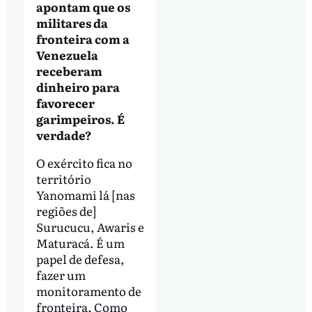
apontam que os
militares da
fronteira com a
Venezuela
receberam
dinheiro para
favorecer
garimpeiros. É
verdade?
O exército fica no
território
Yanomami lá [nas
regiões de]
Surucucu, Awaris e
Maturacá. É um
papel de defesa,
fazer um
monitoramento de
fronteira. Como