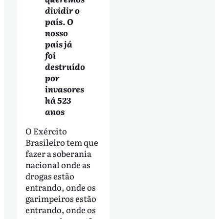
dividir o
país. O
nosso
país já
foi
destruído
por
invasores
há 523
anos
O Exército
Brasileiro tem que
fazer a soberania
nacional onde as
drogas estão
entrando, onde os
garimpeiros estão
entrando, onde os