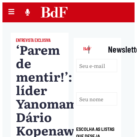
ENTREVISTA EXCLUSIVA
‘Parem
|
Newslett
de
mentir!’:
líder
Yanomami,
Dário
Kopenawa
ESCOLHA AS LISTAS
QUE DESEJA