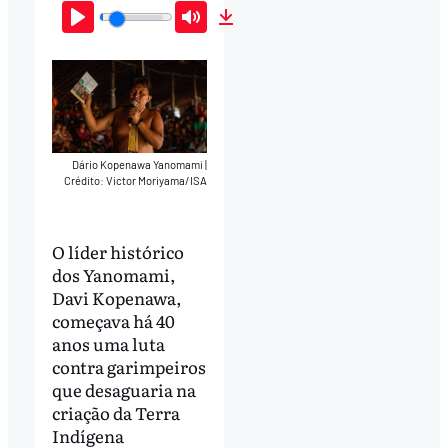
Play
Mute
Download
Dário Kopenawa Yanomami
|
Crédito: Victor Moriyama/ISA
O líder histórico
dos Yanomami,
Davi Kopenawa,
começava há 40
anos uma luta
contra garimpeiros
que desaguaria na
criação da Terra
Indígena