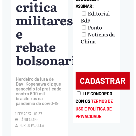
critica
ASSINAR:
Editorial
militares
BdF
Ponto
e
Notícias da
rebate
China
bolsonaristas
Herdeiro da luta de
Davi Kopenawa diz que
genocídio foi praticado
contra 600 mil
LI E CONCORDO
brasileiros na
COM OS
TERMOS DE
pandemia de covid-19
USO E POLÍTICA DE
1.FEV.2023 - 09:37
PRIVACIDADE
LÁBREA (AM)
MURILO PAJOLLA