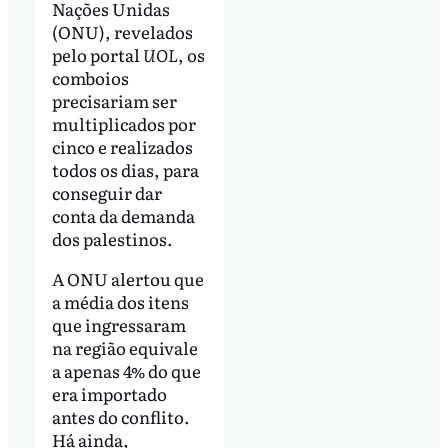
Nações Unidas
(ONU), revelados
pelo portal
UOL
, os
comboios
precisariam ser
multiplicados por
cinco e realizados
todos os dias, para
conseguir dar
conta da demanda
dos palestinos.
A ONU alertou que
a média dos itens
que ingressaram
na região equivale
a apenas 4% do que
era importado
antes do conflito.
Há ainda,