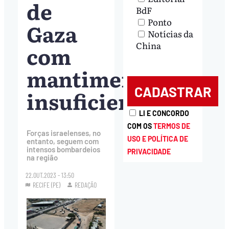
de
BdF
Ponto
Gaza
Notícias da
China
com
mantimentos
insuficientes
LI E CONCORDO
COM OS
TERMOS DE
Forças israelenses, no
USO E POLÍTICA DE
entanto, seguem com
intensos bombardeios
PRIVACIDADE
na região
22.OUT.2023 - 13:50
RECIFE (PE)
REDAÇÃO