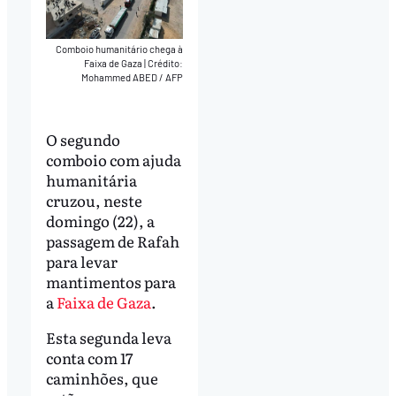
Comboio humanitário chega à
Faixa de Gaza
|
Crédito:
Mohammed ABED / AFP
O segundo
comboio com ajuda
humanitária
cruzou, neste
domingo (22), a
passagem de Rafah
para levar
mantimentos para
a
Faixa de Gaza
.
Esta segunda leva
conta com 17
caminhões, que