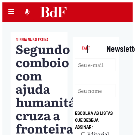
GUERRA NA PALESTINA
Segundo
|
Newslett
comboio
com
ajuda
humanitária
cruza a
ESCOLHA AS LISTAS
QUE DESEJA
fronteira
ASSINAR:
Editorial