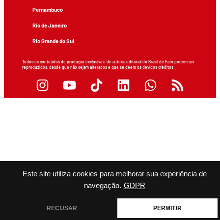
Pernambuco
Rio de Janeiro
Rio Grande do Sul
Todos os conteúdos de produção exclusiva e de autoria editorial do Brasil de Fato podem ser
reproduzidos, desde que não sejam alterados e que se deem os devidos créditos.
Este site utiliza cookies para melhorar sua experiência de
navegação.
GDPR
RECUSAR
PERMITIR