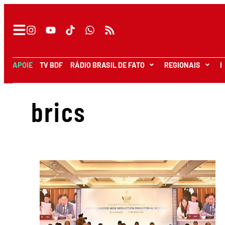
APOIE
TV BDF
RÁDIO BRASIL DE FATO
REGIONAIS
I
brics