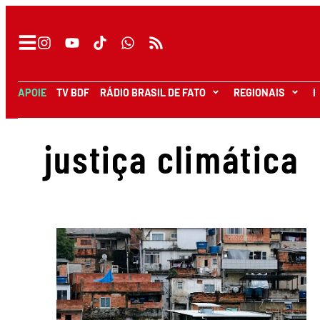
APOIE
TV BDF
RÁDIO BRASIL DE FATO
REGIONAIS
I
justiça climática