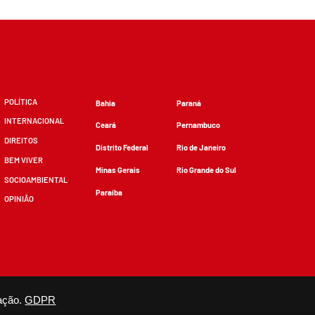
POLÍTICA
Bahia
Paraná
INTERNACIONAL
Ceará
Pernambuco
DIREITOS
Distrito Federal
Rio de Janeiro
BEM VIVER
Minas Gerais
Rio Grande do Sul
SOCIOAMBIENTAL
Paraíba
OPINIÃO
zidos, desde que não sejam alterados e que se deem os devidos créditos.
ação.
GDPR