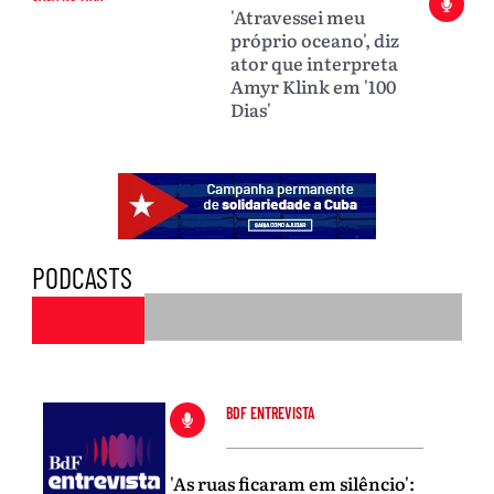
'Atravessei meu
próprio oceano', diz
ator que interpreta
Amyr Klink em '100
Dias'
PODCASTS
BDF ENTREVISTA
'As ruas ficaram em silêncio':