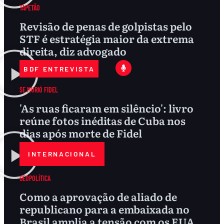
TAPETÃO
Revisão de penas de golpistas pelo
STF é estratégia maior da extrema
direita, diz advogado
BDF ENTREVISTA
SE MURIÓ FIDEL
'As ruas ficaram em silêncio': livro
reúne fotos inéditas de Cuba nos
dias após morte de Fidel
INTERNACIONAL
GEOPOLÍTICA
Como a aprovação de aliado de
republicano para a embaixada no
Brasil amplia a tensão com os EUA