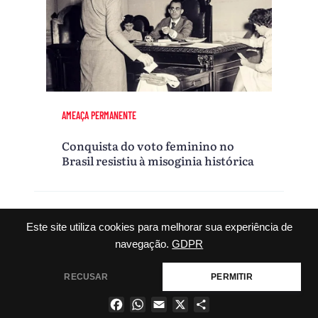
AMEAÇA PERMANENTE
Conquista do voto feminino no
Brasil resistiu à misoginia histórica
Este site utiliza cookies para melhorar sua experiência de
VEJA MAIS
navegação.
GDPR
RECUSAR
PERMITIR
Facebook
WhatsApp
Email
X
Share
×